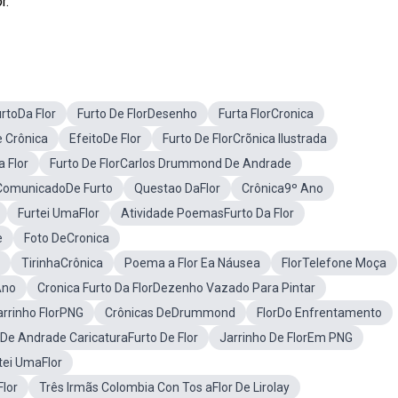
r.
rtoDa Flor
Furto De FlorDesenho
Furta FlorCronica
 Crônica
EfeitoDe Flor
Furto De FlorCrõnica Ilustrada
 Flor
Furto De FlorCarlos Drummond De Andrade
ComunicadoDe Furto
Questao DaFlor
Crônica9º Ano
Furtei UmaFlor
Atividade PoemasFurto Da Flor
e
Foto DeCronica
TirinhaCrônica
Poema a Flor Ea Náusea
FlorTelefone Moça
Ano
Cronica Furto Da FlorDezenho Vazado Para Pintar
arrinho FlorPNG
Crônicas DeDrummond
FlorDo Enfrentamento
e Andrade CaricaturaFurto De Flor
Jarrinho De FlorEm PNG
tei UmaFlor
Flor
Três Irmãs Colombia Con Tos aFlor De Lirolay