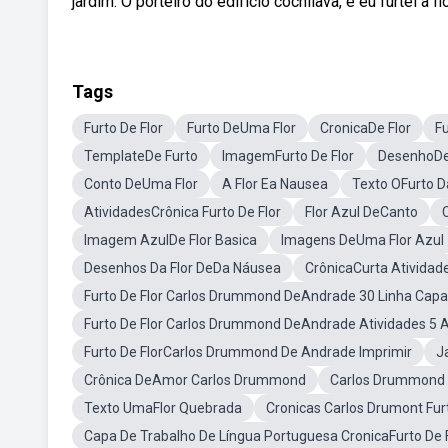
jardim. O porteiro do edifício cochilava, e eu furtei a flo
Tags
Furto De Flor
Furto DeUma Flor
CronicaDe Flor
Fu
TemplateDe Furto
ImagemFurto De Flor
DesenhoDe
Conto DeUma Flor
A Flor Ea Nausea
Texto OFurto Da
AtividadesCrônica Furto De Flor
Flor Azul DeCanto
Imagem AzulDe Flor Basica
Imagens DeUma Flor Azul
Desenhos Da Flor DeDa Náusea
CrônicaCurta Atividad
Furto De Flor Carlos Drummond DeAndrade 30 Linha Capa
Furto De Flor Carlos Drummond DeAndrade Atividades 5 
Furto De FlorCarlos Drummond De Andrade Imprimir
J
Crônica DeAmor Carlos Drummond
Carlos Drummond D
Texto UmaFlor Quebrada
Cronicas Carlos Drumont Fur
Capa De Trabalho De Língua Portuguesa CronicaFurto De 