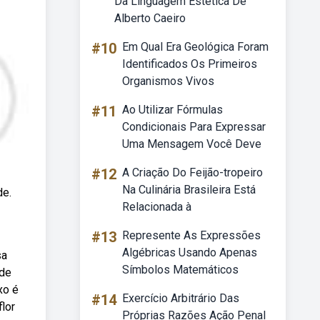
Da Linguagem Estética De
Alberto Caeiro
#10
Em Qual Era Geológica Foram
Identificados Os Primeiros
Organismos Vivos
#11
Ao Utilizar Fórmulas
Condicionais Para Expressar
Uma Mensagem Você Deve
#12
A Criação Do Feijão-tropeiro
Na Culinária Brasileira Está
de.
Relacionada à
#13
Represente As Expressões
Algébricas Usando Apenas
sa
Símbolos Matemáticos
 de
xo é
#14
Exercício Arbitrário Das
lor
Próprias Razões Ação Penal