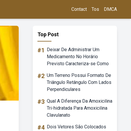
Contact
Tos
DMCA
Top Post
#1
Deixar De Administrar Um
Medicamento No Horário
Previsto Caracteriza-se Como
#2
Um Terreno Possui Formato De
Triângulo Retângulo Com Lados
Perpendiculares
#3
Qual A Diferença Da Amoxicilina
Tri-hidratada Para Amoxicilina
Clavulanato
#4
Dois Vetores São Colocados