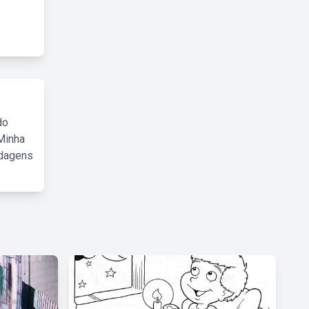
do
Minha
rdagens