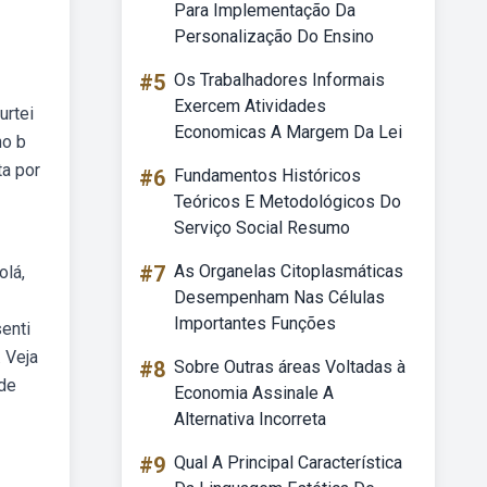
Para Implementação Da
Personalização Do Ensino
#5
Os Trabalhadores Informais
Exercem Atividades
urtei
Economicas A Margem Da Lei
no b
ta por
#6
Fundamentos Históricos
Teóricos E Metodológicos Do
Serviço Social Resumo
#7
As Organelas Citoplasmáticas
olá,
Desempenham Nas Células
Importantes Funções
senti
 Veja
#8
Sobre Outras áreas Voltadas à
 de
Economia Assinale A
Alternativa Incorreta
#9
Qual A Principal Característica