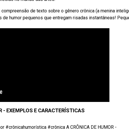
 compreensão de texto sobre o gênero crônica (a menina intelig
tos de humor pequenos que entregam risadas instantâneas! Peq
R - EXEMPLOS E CARACTERÍSTICAS
umor #crônicahumorística #crônica A CRÔNICA DE HUMOR -