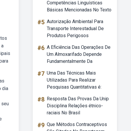
Competências Linguísticas
Básicas Mencionadas No Texto
#5
Autorização Ambiental Para
Transporte Interestadual De
Produtos Perigosos
xtos
 a
#6
A Eficiência Das Operações De
ipais
Um Almoxarifado Depende
para
Fundamentalmente Da
#7
Uma Das Técnicas Mais
Utilizadas Para Realizar
mas
Pesquisas Quantitativas é:
 dia
#8
Resposta Das Provas Da Unip
o seu
Disciplina Relações étnico-
raciais No Brasil
e
#9
Que Métodos Contraceptivos
s