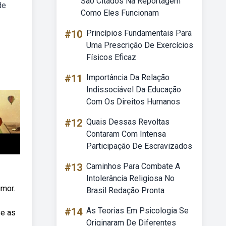
São Citados Na Reportagem
de
Como Eles Funcionam
#10
Princípios Fundamentais Para
Uma Prescrição De Exercícios
Físicos Eficaz
#11
Importância Da Relação
Indissociável Da Educação
Com Os Direitos Humanos
#12
Quais Dessas Revoltas
Contaram Com Intensa
Participação De Escravizados
#13
Caminhos Para Combate A
Intolerância Religiosa No
umor.
Brasil Redação Pronta
#14
As Teorias Em Psicologia Se
 e as
Originaram De Diferentes