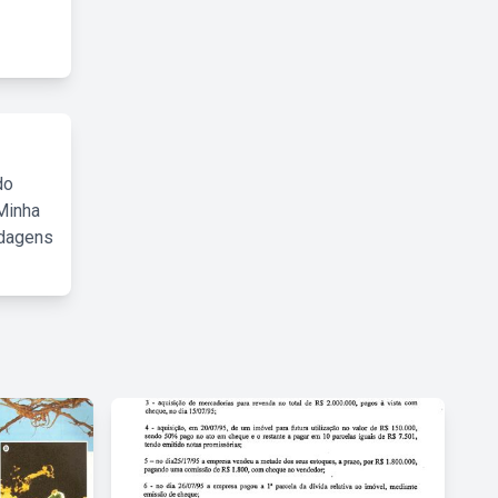
do
Minha
rdagens