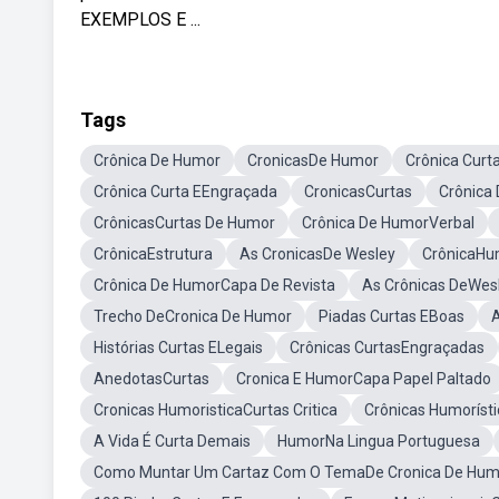
EXEMPLOS E ...
Tags
Crônica De Humor
CronicasDe Humor
Crônica Curt
Crônica Curta EEngraçada
CronicasCurtas
Crônica
CrônicasCurtas De Humor
Crônica De HumorVerbal
CrônicaEstrutura
As CronicasDe Wesley
CrônicaHu
Crônica De HumorCapa De Revista
As Crônicas DeWe
Trecho DeCronica De Humor
Piadas Curtas EBoas
Histórias Curtas ELegais
Crônicas CurtasEngraçadas
AnedotasCurtas
Cronica E HumorCapa Papel Paltado
Cronicas HumoristicaCurtas Critica
Crônicas Humorísti
A Vida É Curta Demais
HumorNa Lingua Portuguesa
Como Muntar Um Cartaz Com O TemaDe Cronica De Hum