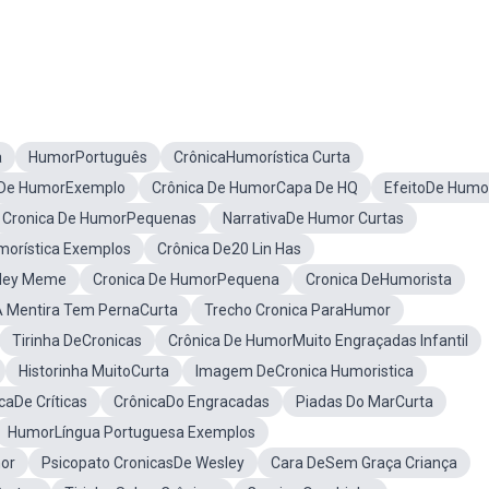
a
HumorPortuguês
CrônicaHumorística Curta
 De HumorExemplo
Crônica De HumorCapa De HQ
EfeitoDe Humo
Cronica De HumorPequenas
NarrativaDe Humor Curtas
morística Exemplos
Crônica De20 Lin Has
sley Meme
Cronica De HumorPequena
Cronica DeHumorista
A Mentira Tem PernaCurta
Trecho Cronica ParaHumor
Tirinha DeCronicas
Crônica De HumorMuito Engraçadas Infantil
Historinha MuitoCurta
Imagem DeCronica Humoristica
caDe Críticas
CrônicaDo Engracadas
Piadas Do MarCurta
HumorLíngua Portuguesa Exemplos
or
Psicopato CronicasDe Wesley
Cara DeSem Graça Criança