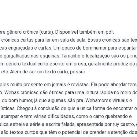
re gênero crônica (curta). Disponível também em pdf.
ônicas curtas para ler em sala de aula. Essas crônicas são te
cas engraçadas e curtas. Um pouco de bom humor para espantar
o gargalhadas nas esquinas. Tamanho e localização são os princ
 um gênero textual curto escrito em prosa, geralmente produzido 
 etc. Além de ser um texto curto, possui.
les muito presente em jornais e revistas. Ela pode abordar te
o. Webas crônicas são ótimas para uma leitura rápida no meio do
 do bom humor, já que algumas são pra. Webamores virtuais e
ticas. Chegou à conclusão de que a única forma de encontrar 
i acampar e tem várias dificuldades, como o carro quebrando e
ca estreia a série a escrita falada, apresentada por ruy castro, 
são textos curtos que têm o potencial de prender a atenção do