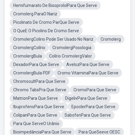
Hemifumarato De BisoprololPara Que Serve
Cromolerg ParaO Nariz
Picolinato De Cromo ParQue Serve
O QueE O Picolino De Cromo Serve
CromolergColirio Pode Ser Usado No Nariz
Cromolerg
CromolergColírio
CromolergPosologia
CromolergBula
Colírio CromolergValor
DexadorPara Que Serve
AvelozPara Que Serve
CromolergBula PDF
Cromo VitaminaPara Que Serve
ChromocultPara Que Serve
Chromo TabsPra Que Serve
CromoPara Que Serve
MatrionPara Que Serve
DigelivPara Que Serve
IbuprofenoPara Que Serve
EpoclerPara Que Serve
ColipanPara Que Serve
SabofenPara Que Serve
Para Que ServeO Urânio
BioimpedânciaPara Que Serve
Para QueSeeve OESC