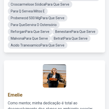
Croscarmelose SódicaPara Que Serve
Para Q Servea Mitos E
Probenecid 500 MgPara Que Serve
Para QueServira O Ostensório
ReforganPara Que Serve
BenestarePara Que Serve
MalvonaPara Que Serve
BetratPara Que Serve
Acido TranexamicoPara Que Serve
Emelie
Como mentor, minha dedicação é total ao
desenvolvimento dos alunos no ambiente escolar,