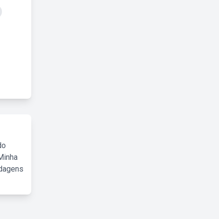
do
Minha
rdagens