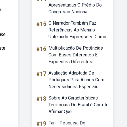
Apresentadas O Prédio Do
e
Congresso Nacional
#15
O Narrador Também Faz
Referências Ao Menino
uke
Utilizando Expressões Como
ste
#16
Multiplicação De Potências
Com Bases Diferentes E
e
Expoentes Diferentes
#17
Avaliação Adaptada De
Portugues Para Alunos Com
Necessidades Especiais
#18
Sobre As Características
Territoriais Do Brasil é Correto
Afirmar Que
#19
Fan - Pesquisa De