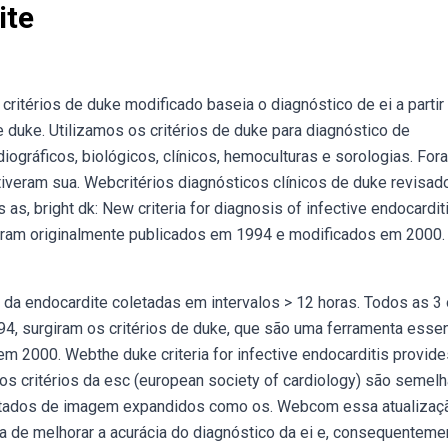
ite
ritérios de duke modificado baseia o diagnóstico de ei a partir
e duke. Utilizamos os critérios de duke para diagnóstico de
ográficos, biológicos, clínicos, hemoculturas e sorologias. For
iveram sua. Webcritérios diagnósticos clínicos de duke revisad
as, bright dk: New criteria for diagnosis of infective endocarditi
 foram originalmente publicados em 1994 e modificados em 2000.
da endocardite coletadas em intervalos > 12 horas. Todos as 3 
94, surgiram os critérios de duke, que são uma ferramenta essen
em 2000. Webthe duke criteria for infective endocarditis provide
bos critérios da esc (european society of cardiology) são semel
ultados de imagem expandidos como os. Webcom essa atualizaç
 de melhorar a acurácia do diagnóstico da ei e, consequenteme