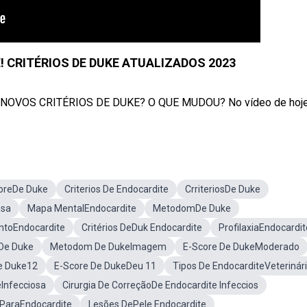
 CRITÉRIOS DE DUKE ATUALIZADOS 2023
OVOS CRITÉRIOS DE DUKE? O QUE MUDOU? No vídeo de hoje .
oreDe Duke
Criterios De Endocardite
CrriteriosDe Duke
osa
Mapa MentalEndocardite
MetodomDe Duke
ntoEndocardite
Critérios DeDuk Endocardite
ProfilaxiaEndocardit
De Duke
Metodom De DukeImagem
E-Score De DukeModerado
e Duke12
E-Score De DukeDeu 11
Tipos De EndocarditeVeterinár
Infecciosa
Cirurgia De CorreçãoDe Endocardite Infeccios
ParaEndocardite
Lesões DePele Endocardite