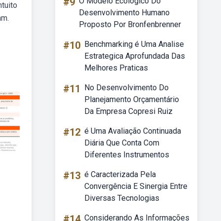
#9
O Modelo Ecológico Do
tuito
Desenvolvimento Humano
am.
Proposto Por Bronfenbrenner
#10
Benchmarking é Uma Analise
Estrategica Aprofundada Das
Melhores Praticas
#11
No Desenvolvimento Do
Planejamento Orçamentário
Da Empresa Copresi Ruiz
#12
é Uma Avaliação Continuada
Diária Que Conta Com
Diferentes Instrumentos
#13
é Caracterizada Pela
Convergência E Sinergia Entre
Diversas Tecnologias
#14
Considerando As Informações