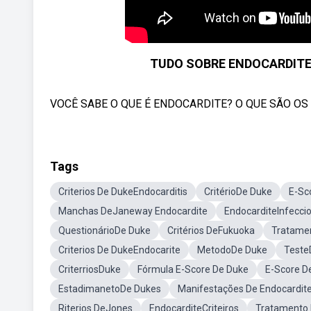
TUDO SOBRE ENDOCARDITE!
VOCÊ SABE O QUE É ENDOCARDITE? O QUE SÃO OS N
Tags
Criterios De DukeEndocarditis
CritérioDe Duke
E-Sc
Manchas DeJaneway Endocardite
EndocarditeInfecci
QuestionárioDe Duke
Critérios DeFukuoka
Tratame
Criterios De DukeEndocarite
MetodoDe Duke
Teste
CriterriosDuke
Fórmula E-Score De Duke
E-Score D
EstadimanetoDe Dukes
Manifestações De Endocardite
Riterios DeJones
EndocarditeCriteiros
Tratamento 