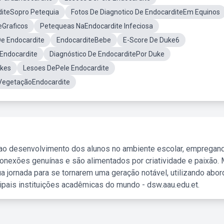
diteSopro Petequia
Fotos De Diagnotico De EndocarditeEm Equinos
eGraficos
Petequeas NaEndocardite Infeciosa
De Endocardite
EndocarditeBebe
E-Score De Duke6
 Endocardite
Diagnóstico De EndocarditePor Duke
kes
Lesoes DePele Endocardite
VegetaçãoEndocardite
 ao desenvolvimento dos alunos no ambiente escolar, empregan
nexões genuínas e são alimentados por criatividade e paixão. 
a jornada para se tornarem uma geração notável, utilizando abo
ipais instituições acadêmicas do mundo - dsw.aau.edu.et.