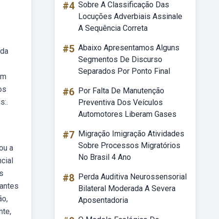
#4
Sobre A Classificação Das
Locuções Adverbiais Assinale
A Sequência Correta
#5
Abaixo Apresentamos Alguns
 da
Segmentos De Discurso
Separados Por Ponto Final
am
os
#6
Por Falta De Manutenção
s:.
Preventiva Dos Veículos
Automotores Liberam Gases
#7
Migração Imigração Atividades
Sobre Processos Migratórios
ou a
No Brasil 4 Ano
cial
s
#8
Perda Auditiva Neurossensorial
hantes
Bilateral Moderada A Severa
ão,
Aposentadoria
nte,