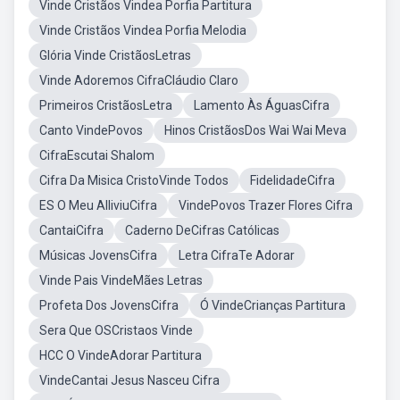
Vinde Cristãos Vindea Porfia Partitura
Vinde Cristãos Vindea Porfia Melodia
Glória Vinde CristãosLetras
Vinde Adoremos CifraCláudio Claro
Primeiros CristãosLetra
Lamento Às ÁguasCifra
Canto VindePovos
Hinos CristãosDos Wai Wai Meva
CifraEscutai Shalom
Cifra Da Misica CristoVinde Todos
FidelidadeCifra
ES O Meu AlliviuCifra
VindePovos Trazer Flores Cifra
CantaiCifra
Caderno DeCifras Católicas
Músicas JovensCifra
Letra CifraTe Adorar
Vinde Pais VindeMães Letras
Profeta Dos JovensCifra
Ó VindeCrianças Partitura
Sera Que OSCristaos Vinde
HCC O VindeAdorar Partitura
VindeCantai Jesus Nasceu Cifra