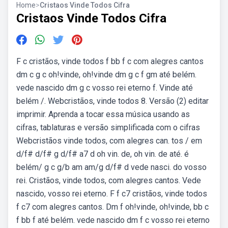
Home
>
Cristaos Vinde Todos Cifra
Cristaos Vinde Todos Cifra
F c cristãos, vinde todos f bb f c com alegres cantos
dm c g c oh!vinde, oh!vinde dm g c f gm até belém.
vede nascido dm g c vosso rei eterno f. Vinde até
belém /. Webcristãos, vinde todos 8. Versão (2) editar
imprimir. Aprenda a tocar essa música usando as
cifras, tablaturas e versão simplificada com o cifras
Webcristãos vinde todos, com alegres can. tos / em
d/f# d/f# g d/f# a7 d oh vin. de, oh vin. de até. é
belém/ g c g/b am am/g d/f# d vede nasci. do vosso
rei. Cristãos, vinde todos, com alegres cantos. Vede
nascido, vosso rei eterno. F f c7 cristãos, vinde todos
f c7 com alegres cantos. Dm f oh!vinde, oh!vinde, bb c
f bb f até belém. vede nascido dm f c vosso rei eterno