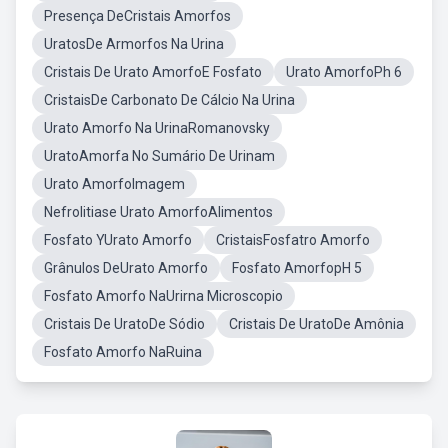
Presença DeCristais Amorfos
UratosDe Armorfos Na Urina
Cristais De Urato AmorfoE Fosfato
Urato AmorfoPh 6
CristaisDe Carbonato De Cálcio Na Urina
Urato Amorfo Na UrinaRomanovsky
UratoAmorfa No Sumário De Urinam
Urato AmorfoImagem
Nefrolitiase Urato AmorfoAlimentos
Fosfato YUrato Amorfo
CristaisFosfatro Amorfo
Grânulos DeUrato Amorfo
Fosfato AmorfopH 5
Fosfato Amorfo NaUrirna Microscopio
Cristais De UratoDe Sódio
Cristais De UratoDe Amônia
Fosfato Amorfo NaRuina