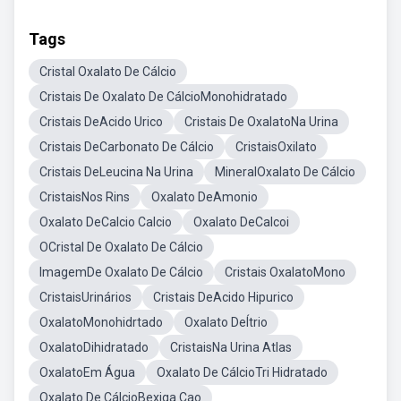
Tags
Cristal Oxalato De Cálcio
Cristais De Oxalato De CálcioMonohidratado
Cristais DeAcido Urico
Cristais De OxalatoNa Urina
Cristais DeCarbonato De Cálcio
CristaisOxilato
Cristais DeLeucina Na Urina
MineralOxalato De Cálcio
CristaisNos Rins
Oxalato DeAmonio
Oxalato DeCalcio Calcio
Oxalato DeCalcoi
OCristal De Oxalato De Cálcio
ImagemDe Oxalato De Cálcio
Cristais OxalatoMono
CristaisUrinários
Cristais DeAcido Hipurico
OxalatoMonohidrtado
Oxalato DeÍtrio
OxalatoDihidratado
CristaisNa Urina Atlas
OxalatoEm Água
Oxalato De CálcioTri Hidratado
Oxalato De CálcioBexiga Cao