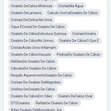
Oxalato DeCalcio Molecula
CristaisNa Agua
Oxalato DeLantanio
Calculo UretralOxalato De Cálcio
Cristais DeCistina Na Urina
Oque ÉCristal De Oxalato De Cálcio
Oxalato De CálcioEstrutura Química
CristaisUrinário
Oxalato De CálcioNo Urinou
Oxalato De CálcioO Que É
CristaisAcido Urico Inflamam
Oxalato De CálcioVacuolo
PedrasDe Oxalato De Cálcio
RáfidesDe Oxalato De Cálcio
CálculosDe Oxalato De Cálcio
Reação AquecimentoOxalato De Calcio
Cristais De Oxalato DeMagnésio
Urólitos DeOxalate De Cálcio
Oxalato De CálcioEm Cães
Oxalato DeCalcio Oval
DTGOxalato
RafideDe Oxalato De Cálcio
Atlas Oxalato DeMonoidrato Jpg