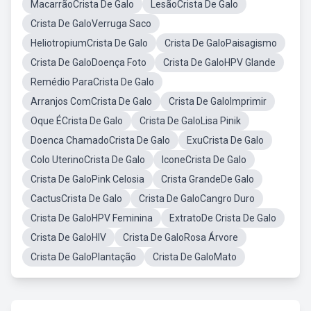
MacarrãoCrista De Galo
LesãoCrista De Galo
Crista De GaloVerruga Saco
HeliotropiumCrista De Galo
Crista De GaloPaisagismo
Crista De GaloDoença Foto
Crista De GaloHPV Glande
Remédio ParaCrista De Galo
Arranjos ComCrista De Galo
Crista De GaloImprimir
Oque ÉCrista De Galo
Crista De GaloLisa Pinik
Doenca ChamadoCrista De Galo
ExuCrista De Galo
Colo UterinoCrista De Galo
IconeCrista De Galo
Crista De GaloPink Celosia
Crista GrandeDe Galo
CactusCrista De Galo
Crista De GaloCangro Duro
Crista De GaloHPV Feminina
ExtratoDe Crista De Galo
Crista De GaloHIV
Crista De GaloRosa Árvore
Crista De GaloPlantação
Crista De GaloMato