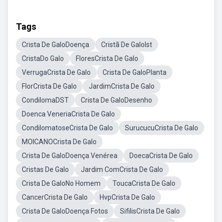
Tags
Crista De GaloDoença
Cristã De GaloIst
CristaDo Galo
FloresCrista De Galo
VerrugaCrista De Galo
Crista De GaloPlanta
FlorCrista De Galo
JardimCrista De Galo
CondilomaDST
Crista De GaloDesenho
Doenca VeneriaCrista De Galo
CondilomatoseCrista De Galo
SurucucuCrista De Galo
MOICANOCrista De Galo
Crista De GaloDoença Venérea
DoecaCrista De Galo
Cristas De Galo
Jardim ComCrista De Galo
Crista De GaloNo Homem
ToucaCrista De Galo
CancerCrista De Galo
HvpCrista De Galo
Crista De GaloDoença Fotos
SifilisCrista De Galo