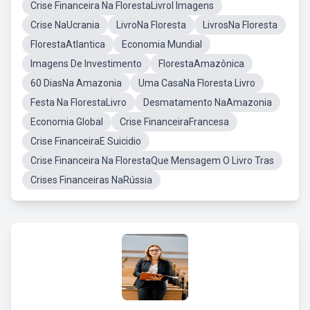
Crise Financeira Na FlorestaLivrol Imagens
Crise NaUcrania
LivroNa Floresta
LivrosNa Floresta
FlorestaAtlantica
Economia Mundial
Imagens De Investimento
FlorestaAmazônica
60 DiasNa Amazonia
Uma CasaNa Floresta Livro
Festa Na FlorestaLivro
Desmatamento NaAmazonia
Economia Global
Crise FinanceiraFrancesa
Crise FinanceiraE Suicidio
Crise Financeira Na FlorestaQue Mensagem O Livro Tras
Crises Financeiras NaRússia