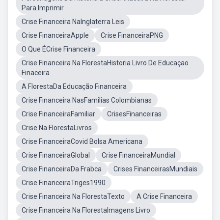
Para Imprimir
Crise Financeira NaInglaterra Leis
Crise FinanceiraApple
Crise FinanceiraPNG
O Que ÉCrise Financeira
Crise Financeira Na FlorestaHistoria Livro De Educaçao
Finaceira
A FlorestaDa Educação Financeira
Crise Financeira NasFamilias Colombianas
Crise FinanceiraFamiliar
CrisesFinanceiras
Crise Na FlorestaLivros
Crise FinanceiraCovid Bolsa Americana
Crise FinanceiraGlobal
Crise FinanceiraMundial
Crise FinanceiraDa Frabca
Crises FinanceirasMundiais
Crise FinanceiraTriges1990
Crise Financeira Na FlorestaTexto
A Crise Financeira
Crise Financeira Na FlorestaImagens Livro