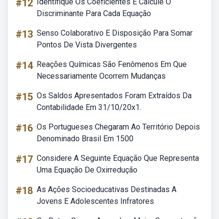
#12
Identifique Os Coeficientes E Calcule O
Discriminante Para Cada Equação
#13
Senso Colaborativo E Disposição Para Somar
Pontos De Vista Divergentes
#14
Reações Químicas São Fenômenos Em Que
Necessariamente Ocorrem Mudanças
#15
Os Saldos Apresentados Foram Extraídos Da
Contabilidade Em 31/10/20x1.
#16
Os Portugueses Chegaram Ao Território Depois
Denominado Brasil Em 1500
#17
Considere A Seguinte Equação Que Representa
Uma Equação De Oxirredução
#18
As Ações Socioeducativas Destinadas A
Jovens E Adolescentes Infratores