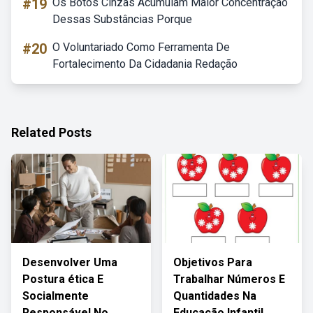
#19
Os Botos Cinzas Acumulam Maior Concentração
Dessas Substâncias Porque
#20
O Voluntariado Como Ferramenta De
Fortalecimento Da Cidadania Redação
Related Posts
Desenvolver Uma
Objetivos Para
Postura ética E
Trabalhar Números E
Socialmente
Quantidades Na
Responsável No
Educação Infantil