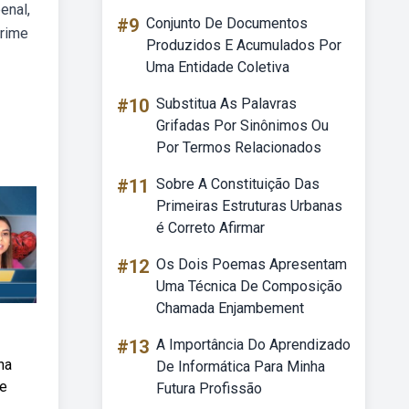
enal,
#9
Conjunto De Documentos
crime
Produzidos E Acumulados Por
Uma Entidade Coletiva
#10
Substitua As Palavras
Grifadas Por Sinônimos Ou
Por Termos Relacionados
#11
Sobre A Constituição Das
Primeiras Estruturas Urbanas
é Correto Afirmar
#12
Os Dois Poemas Apresentam
Uma Técnica De Composição
Chamada Enjambement
#13
A Importância Do Aprendizado
na
De Informática Para Minha
ue
Futura Profissão