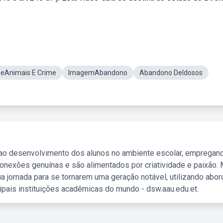
eAnimais E Crime
ImagemAbandono
Abandono DeIdosos
 ao desenvolvimento dos alunos no ambiente escolar, empregan
nexões genuínas e são alimentados por criatividade e paixão. 
a jornada para se tornarem uma geração notável, utilizando abo
ipais instituições acadêmicas do mundo - dsw.aau.edu.et.