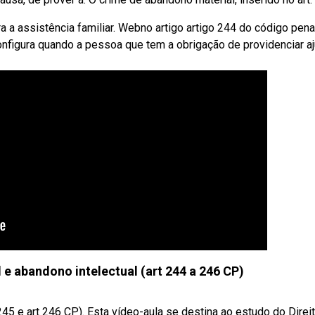
ra a assistência familiar. Webno artigo artigo 244 do código pena
onfigura quando a pessoa que tem a obrigação de providenciar a
e abandono intelectual (art 244 a 246 CP)
 245 e art 246 CP). Esta vídeo-aula se destina ao estudo do Direi