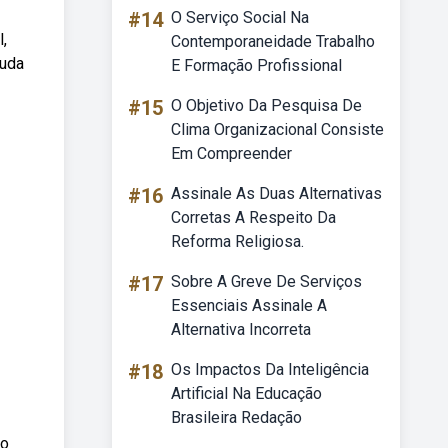
#14
O Serviço Social Na
l,
Contemporaneidade Trabalho
juda
E Formação Profissional
#15
O Objetivo Da Pesquisa De
Clima Organizacional Consiste
Em Compreender
#16
Assinale As Duas Alternativas
Corretas A Respeito Da
Reforma Religiosa.
#17
Sobre A Greve De Serviços
Essenciais Assinale A
Alternativa Incorreta
#18
Os Impactos Da Inteligência
Artificial Na Educação
Brasileira Redação
to