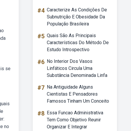
#4
Caracterize As Condições De
Subnutrição E Obesidade Da
População Brasileira
ao
#5
Quais São As Principais
ada
Características Do Método De
Estudo Introspectivo
#6
No Interior Dos Vasos
Linfáticos Circula Uma
ais se
Substância Denominada Linfa
#7
Na Antiguidade Alguns
Cientistas E Pensadores
Famosos Tinham Um Conceito
quais
de
#8
Essa Funcao Administrativa
er:
Tem Como Objetivo Reunir
te no
Organizar E Integrar