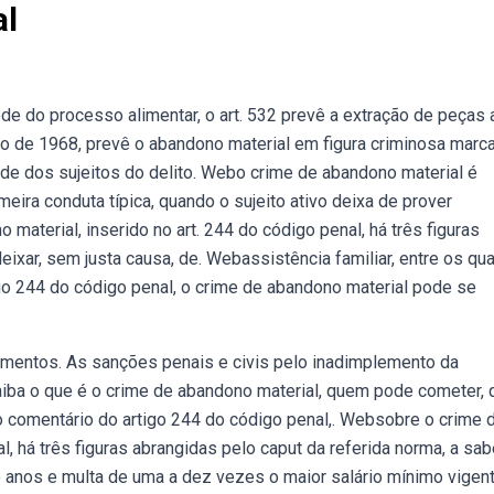
al
de do processo alimentar, o art. 532 prevê a extração de peças 
ho de 1968, prevê o abandono material em figura criminosa marc
ade dos sujeitos do delito. Webo crime de abandono material é
eira conduta típica, quando o sujeito ativo deixa de prover
material, inserido no art. 244 do código penal, há três figuras
deixar, sem justa causa, de. Webassistência familiar, entre os qu
igo 244 do código penal, o crime de abandono material pode se
imentos. As sanções penais e civis pelo inadimplemento da
iba o que é o crime de abandono material, quem pode cometer, 
 o comentário do artigo 244 do código penal,. Websobre o crime 
l, há três figuras abrangidas pelo caput da referida norma, a sab
 anos e multa de uma a dez vezes o maior salário mínimo vigen