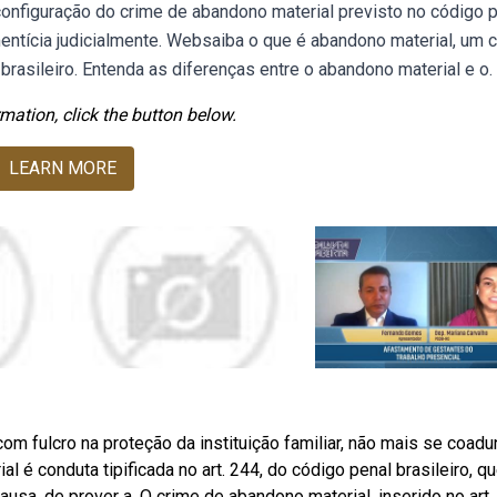
a configuração do crime de abandono material previsto no código p
ntícia judicialmente. Websaiba o que é abandono material, um 
 brasileiro. Entenda as diferenças entre o abandono material e o.
mation, click the button below.
LEARN MORE
om fulcro na proteção da instituição familiar, não mais se coadu
 é conduta tipificada no art. 244, do código penal brasileiro, q
usa, de prover a. O crime de abandono material, inserido no art.