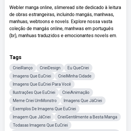
Webler manga online, slimeread site dedicado à leitura
de obras estrangeiras, incluindo mangás, manhwas,
manhuas, webtoons e novels. Explore nossa vasta
coleção de mangás online, manhwas em português
(br), manhuas traduzidos e emocionantes novels em.
Tags
CrieiRanço
CrieiDesign
Eu QueCriei
Imagens Que EuCriei
CrieiMinha Cidade
Imagens Que EuCriei Para Você
Ilustrações Que EuCriei
CrieiAnimação
Meme Criei UmMonstro
Imagens Que JáCriei
Exemplos De Imagens Que EuCriei
Imagem Que JáCriei
CrieiGentilmente a Besta Manga
Todasas Imagens Que EuCriei