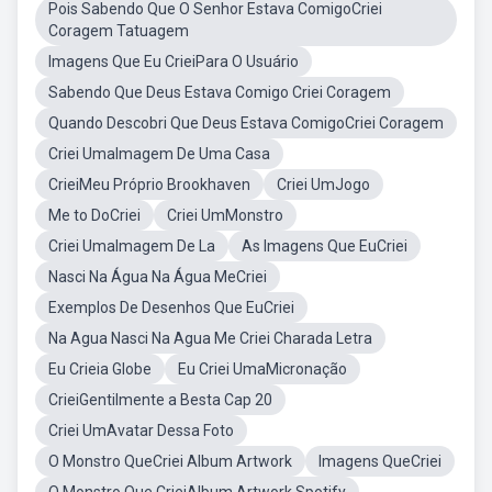
Pois Sabendo Que O Senhor Estava ComigoCriei
Coragem Tatuagem
Imagens Que Eu CrieiPara O Usuário
Sabendo Que Deus Estava Comigo Criei Coragem
Quando Descobri Que Deus Estava ComigoCriei Coragem
Criei UmaImagem De Uma Casa
CrieiMeu Próprio Brookhaven
Criei UmJogo
Me to DoCriei
Criei UmMonstro
Criei UmaImagem De La
As Imagens Que EuCriei
Nasci Na Água Na Água MeCriei
Exemplos De Desenhos Que EuCriei
Na Agua Nasci Na Agua Me Criei Charada Letra
Eu Crieia Globe
Eu Criei UmaMicronação
CrieiGentilmente a Besta Cap 20
Criei UmAvatar Dessa Foto
O Monstro QueCriei Album Artwork
Imagens QueCriei