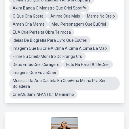
O Monstro Que CrieiAlbum Artwork Spotify
Akira Banda O Monstro Que Criei Spotify
O Que Cria Gosta
Anima Cria Mais
Meme No Creio
Amen Cria Meme
Meu Personagem Que EuCriei
EUA CrieiPerfeita Obra Teimosa
Ideias De Biografia Para Livro Que EuCriei
Imagem Que Eu CrieiÀ Cima À Cima À Cima Da Mão
Filme Eu CrieiO Monstro Do Frango Cru
Deus EntãoCriei Coragem
Foto Na Para DC DeCriei
Imagens Que Eu JáCriei
Musicas Da Ana Castela Eu CrieiFilha Minha Pra Ser
Boiadeira
CrieiMudam INFANTIL1 Menininho