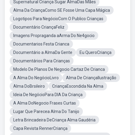
Supernatural Criança Sugar AlmaDas Mães
Alma Da CriançaComo SE Fosse Uma Capa Mágica
Logotipos Para NegócioCom O Publico Crianças
Documentário CriançaFeliz
Imagens Propraganda aArma Do Ne4gocio
Documentarios Festa Crianca
Documentário a AlmaDa Gente
Eu QueroCriança
Documentários Para Crianças
Modelo De Planos De Negocio Cartaz De Crianca
A Alma Do NegócioLivro
Alma De CriançaIlustração
Alma DoBrsileiro
CriançaEscondida Na Alma
Ideia De NegócioPara DIA Da Criança
A Alma DoNegocio Frases Curtas
Lugar Que Parecea Alma Do Tanijo
Letra Brincadeira DeCriança Alma Gaudéria
Capa Revista RennerCriança