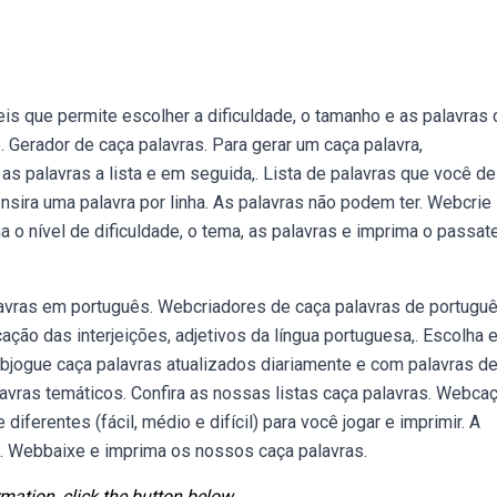
s que permite escolher a dificuldade, o tamanho e as palavras 
. Gerador de caça palavras. Para gerar um caça palavra,
as palavras a lista e em seguida,. Lista de palavras que você de
a. Insira uma palavra por linha. As palavras não podem ter. Webcrie
a o nível de dificuldade, o tema, as palavras e imprima o passa
avras em português. Webcriadores de caça palavras de portuguê
cação das interjeições, adjetivos da língua portuguesa,. Escolha 
bjogue caça palavras atualizados diariamente e com palavras d
avras temáticos. Confira as nossas listas caça palavras. Webca
diferentes (fácil, médio e difícil) para você jogar e imprimir. A
a. Webbaixe e imprima os nossos caça palavras.
mation, click the button below.