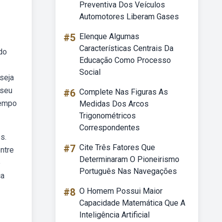
Preventiva Dos Veículos
Automotores Liberam Gases
#5
Elenque Algumas
Características Centrais Da
do
Educação Como Processo
Social
seja
 seu
#6
Complete Nas Figuras As
tempo
Medidas Dos Arcos
Trigonométricos
Correspondentes
s.
#7
Cite Três Fatores Que
entre
Determinaram O Pioneirismo
e
Português Nas Navegações
ça
#8
O Homem Possui Maior
Capacidade Matemática Que A
Inteligência Artificial