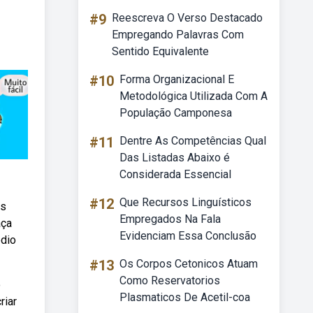
#9
Reescreva O Verso Destacado
Empregando Palavras Com
Sentido Equivalente
#10
Forma Organizacional E
Metodológica Utilizada Com A
População Camponesa
#11
Dentre As Competências Qual
Das Listadas Abaixo é
Considerada Essencial
#12
Que Recursos Linguísticos
os
Empregados Na Fala
aça
Evidenciam Essa Conclusão
édio
#13
Os Corpos Cetonicos Atuam
Como Reservatorios
o
Plasmaticos De Acetil-coa
riar