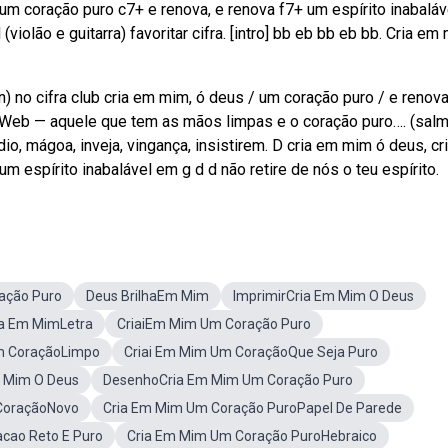
m coração puro c7+ e renova, e renova f7+ um espírito inabalá
(violão e guitarra) favoritar cifra. [intro] bb eb bb eb bb. Cria em
n) no cifra club cria em mim, ó deus / um coração puro / e renov
mo. Web — aquele que tem as mãos limpas e o coração puro…. (sal
io, mágoa, inveja, vingança, insistirem. D cria em mim ó deus, cr
m espírito inabalável em g d d não retire de nós o teu espírito.
ação Puro
Deus BrilhaEm Mim
ImprimirCria Em Mim O Deus
ia Em MimLetra
CriaiEm Mim Um Coração Puro
m CoraçãoLimpo
Criai Em Mim Um CoraçãoQue Seja Puro
m Mim O Deus
DesenhoCria Em Mim Um Coração Puro
CoraçãoNovo
Cria Em Mim Um Coração PuroPapel De Parede
cao Reto E Puro
Cria Em Mim Um Coração PuroHebraico