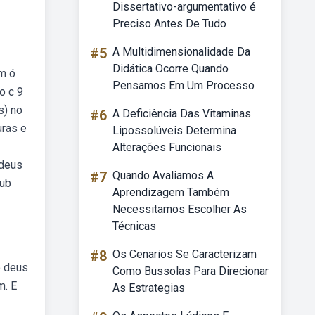
Dissertativo-argumentativo é
Preciso Antes De Tudo
#5
A Multidimensionalidade Da
Didática Ocorre Quando
im ó
Pensamos Em Um Processo
o c 9
s) no
#6
A Deficiência Das Vitaminas
uras e
Lipossolúveis Determina
Alterações Funcionais
 deus
#7
Quando Avaliamos A
lub
Aprendizagem Também
Necessitamos Escolher As
Técnicas
#8
Os Cenarios Se Caracterizam
ó deus
Como Bussolas Para Direcionar
m. E
As Estrategias