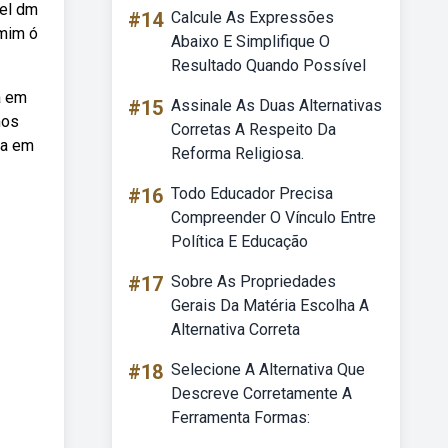
vel dm
#14
Calcule As Expressões
 mim ó
Abaixo E Simplifique O
Resultado Quando Possível
a em
#15
Assinale As Duas Alternativas
mos
Corretas A Respeito Da
ia em
Reforma Religiosa.
#16
Todo Educador Precisa
Compreender O Vínculo Entre
Política E Educação
#17
Sobre As Propriedades
Gerais Da Matéria Escolha A
Alternativa Correta
#18
Selecione A Alternativa Que
Descreve Corretamente A
Ferramenta Formas: