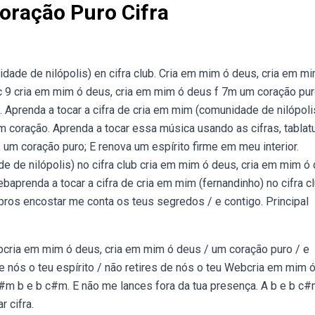
ração Puro Cifra
dade de nilópolis) en cifra club. Cria em mim ó deus, cria em m
c 9 cria em mim ó deus, cria em mim ó deus f 7m um coração pur
. Aprenda a tocar a cifra de cria em mim (comunidade de nilópoli
m coração. Aprenda a tocar essa música usando as cifras, tablat
 um coração puro; E renova um espírito firme em meu interior.
e de nilópolis) no cifra club cria em mim ó deus, cria em mim ó
baprenda a tocar a cifra de cria em mim (fernandinho) no cifra c
bros encostar me conta os teus segredos / e contigo. Principal
Webcria em mim ó deus, cria em mim ó deus / um coração puro / e
 de nós o teu espírito / não retires de nós o teu Webcria em mim 
#m b e b c#m. E não me lances fora da tua presença. A b e b c#
r cifra.