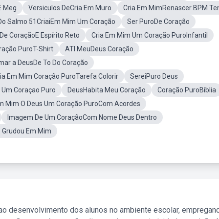
E Meg
Versiculos DeCria Em Muro
Cria Em MimRenascer BPM T
o Salmo 51CriaiEm Mim Um Coração
Ser PuroDe Coração
De CoraçãoE Espírito Reto
Cria Em Mim Um Coração PuroInfantil
ação PuroT-Shirt
ATI MeuDeus Coração
mar a DeusDe To Do Coração
ia Em Mim Coração PuroTarefa Colorir
SereiPuro Deus
m Um Coraçao Puro
DeusHabita Meu Coração
Coração PuroBíblia
Em Mim O Deus Um Coração PuroCom Acordes
Imagem De Um CoraçãoCom Nome Deus Dentro
o Grudou Em Mim
 ao desenvolvimento dos alunos no ambiente escolar, empregan