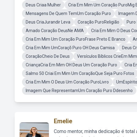
Deus Criaa Mulher
Cria Em Mim Um Coração PuroMig 
Mensagens De Quem TemUm Coração Puro
Imagem D
Deus CriaJurandir Leva
Coração PuroReligião
Puro 
Amado Coração DeusNe AMA
Cria Em Mim O Deus Cor
Cria Em Mim Um Coração PuroFrase Preto E Branco
A
Cria Em Mim UmCoraçõ Puro OH Deus Camisa
Deus Cr
CoraçãoCheio De Deus
Versículos Bíblicos CrieEm Mi
CriançaCria Em Mim OH Deus Um Coração Puro
Cria 
Salmo 50 Criai Em Mim Um CoraçãoQue Seja Puro Fotos
Cria Em Mim O Deus Um Coração PuroLivro
UmEspírit
Imagem Que RepresentamUm Coração Puro Ddesenho
Emelie
Como mentor, minha dedicação é total