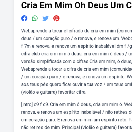
Cria Em Mim Oh Deus Um Co
Webaprende a tocar el cifrado de cria em mim (comuni
deus / um coração puro / e renova, e renova um. Web
f 7m e renova, e renova um espírito inabalável dm f /g
cifra club cria em mim ó deus, cria em mim ó deus / u
versão simplificada com o cifras Cria em mim, ó deus,
Webaprenda a tocar a cifra de cria em mim (comunidad
/ um coração puro / e renova, e renova um espírito. We
aos teus pés quero ficar ouvir a tua voz / em teus om
(violão e guitarra) favoritar cifra.
[intro] c9 f c9. Cria em mim ó deus, cria em mim ó. 
renova, e renova um espírito inabalável / não retires
um coração puro. E renova em mim um espírito reto. F
não retires de mim. Principal (violão e guitarra) favorita