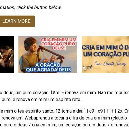
mation, click the button below.
LEARN MORE
 ó deus, um puro coração, f#m. E renova em mim. Não me repuls
puro, e renova em mim um espírito reto.
im o teu espírito santo. 12 torna a dar. ] | c9 | c9 | f | f | 2x. C
e renova um. Webaprenda a tocar a cifra de cria em mim (claudio
ão puro ó deus / cria em mim, um coração puro ó deus / e renova.