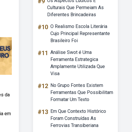
#9
Os Aspectos Lúdicos E
Culturais Que Permeiam As
Diferentes Brincadeiras
#10
O Realismo Escola Literária
Cujo Principal Representante
Brasileiro Foi
#11
Análise Swot é Uma
Ferramenta Estrategica
Amplamente Utilizada Que
Visa
#12
No Grupo Fontes Existem
Ferramentas Que Possibilitam
es da
Formatar Um Texto
#13
Em Que Contexto Histórico
ria em
Foram Construídas As
Ferrovias Transiberiana