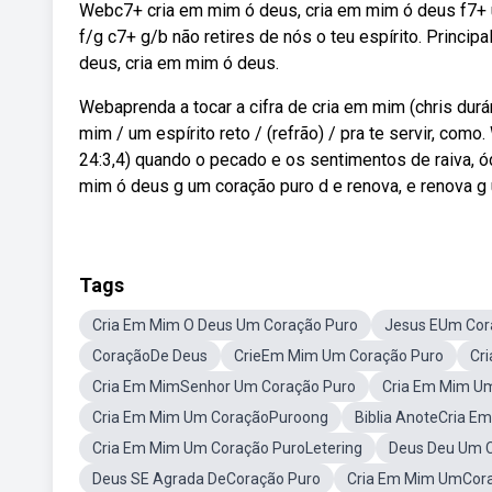
Webc7+ cria em mim ó deus, cria em mim ó deus f7+ u
f/g c7+ g/b não retires de nós o teu espírito. Principal 
deus, cria em mim ó deus.
Webaprenda a tocar a cifra de cria em mim (chris durá
mim / um espírito reto / (refrão) / pra te servir, co
24:3,4) quando o pecado e os sentimentos de raiva, ód
mim ó deus g um coração puro d e renova, e renova g u
Tags
Cria Em Mim O Deus Um Coração Puro
Jesus EUm Cor
CoraçãoDe Deus
CrieEm Mim Um Coração Puro
Cr
Cria Em MimSenhor Um Coração Puro
Cria Em Mim U
Cria Em Mim Um CoraçãoPuroong
Biblia AnoteCria E
Cria Em Mim Um Coração PuroLetering
Deus Deu Um 
Deus SE Agrada DeCoração Puro
Cria Em Mim UmCora