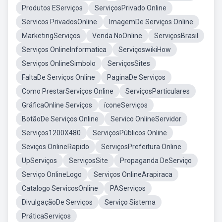
Produtos EServiços
ServiçosPrivado Online
Servicos PrivadosOnline
ImagemDe Serviços Online
MarketingServiços
Venda NoOnline
ServiçosBrasil
Serviços OnlineInformatica
ServiçoswikiHow
Serviços OnlineSimbolo
ServiçosSites
FaltaDe Serviços Online
PaginaDe Serviços
Como PrestarServiços Online
ServiçosParticulares
GráficaOnline Serviços
íconeServiços
BotãoDe Serviços Online
Servico OnlineServidor
Serviços1200X480
ServiçosPúblicos Online
Seviços OnlineRapido
ServiçosPrefeitura Online
UpServiços
ServiçosSite
Propaganda DeServiço
Serviço OnlineLogo
Serviços OnlineArapiraca
Catalogo ServicosOnline
PAServiços
DivulgaçãoDe Serviços
Serviço Sistema
PráticaServiços