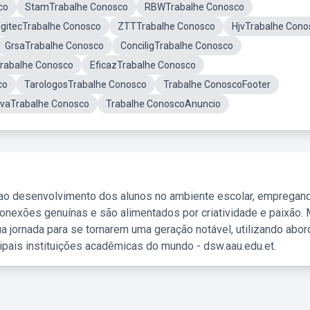
co
StamTrabalhe Conosco
RBWTrabalhe Conosco
igitecTrabalhe Conosco
ZTTTrabalhe Conosco
HjvTrabalhe Cono
GrsaTrabalhe Conosco
ConciligTrabalhe Conosco
Trabalhe Conosco
EficazTrabalhe Conosco
co
TarologosTrabalhe Conosco
Trabalhe ConoscoFooter
vaTrabalhe Conosco
Trabalhe ConoscoAnuncio
 ao desenvolvimento dos alunos no ambiente escolar, empregan
nexões genuínas e são alimentados por criatividade e paixão. 
a jornada para se tornarem uma geração notável, utilizando abo
ipais instituições acadêmicas do mundo - dsw.aau.edu.et.