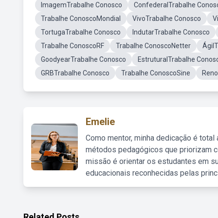
ImagemTrabalhe Conosco
ConfederalTrabalhe Conos
Trabalhe ConoscoMondial
VivoTrabalhe Conosco
V
TortugaTrabalhe Conosco
IndutarTrabalhe Conosco
Trabalhe ConoscoRF
Trabalhe ConoscoNetter
Ágil
GoodyearTrabalhe Conosco
EstruturalTrabalhe Conos
GRBTrabalhe Conosco
Trabalhe ConoscoSine
Reno
Emelie
Como mentor, minha dedicação é total
métodos pedagógicos que priorizam co
missão é orientar os estudantes em su
educacionais reconhecidas pelas princ
Related Posts