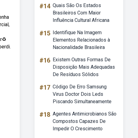
#14
Quais São Os Estados
Brasileiros Com Maior
enha
Influência Cultural Africana
cial,
#15
Identifique Na Imagem
r♻️
Elementos Relacionados à
erdi.
Nacionalidade Brasileira
#16
Existem Outras Formas De
Disposição Mais Adequadas
De Resíduos Sólidos
#17
Código De Erro Samsung
Virus Doctor Dois Leds
Piscando Simultaneamente
#18
Agentes Antimicrobianos São
Compostos Capazes De
Impedir O Crescimento