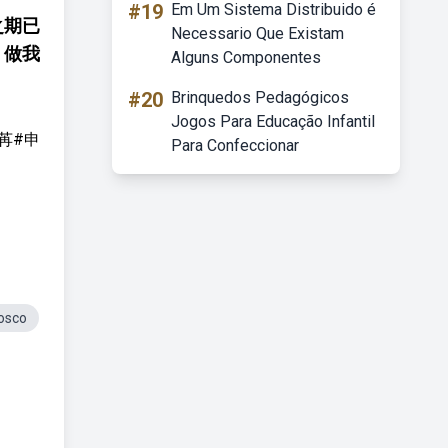
#19
Em Um Sistema Distribuido é
之期已
Necessario Que Existam
，做我
Alguns Componentes
#20
Brinquedos Pedagógicos
Jogos Para Educação Infantil
苒#申
Para Confeccionar
osco