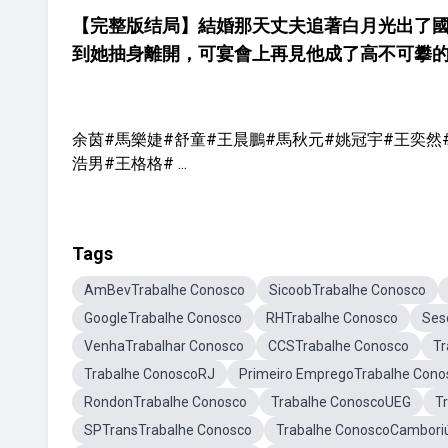
【完整版结局】結婚那天丈夫追著白月光出了
到她抽身離開，可宴會上再見他成了高不可攀
余茵#馬樂婕#舒童#王晨鵬#馬秋元#姚冠宇#王奕然
浩男#王格格# ...
Tags
AmBevTrabalhe Conosco
SicoobTrabalhe Conosco
GoogleTrabalhe Conosco
RHTrabalhe Conosco
Ses
VenhaTrabalhar Conosco
CCSTrabalhe Conosco
Tr
Trabalhe ConoscoRJ
Primeiro EmpregoTrabalhe Cono
RondonTrabalhe Conosco
Trabalhe ConoscoUEG
T
SPTransTrabalhe Conosco
Trabalhe ConoscoCambori