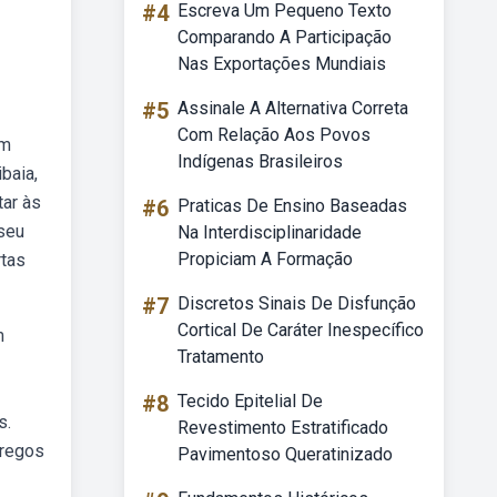
#4
Escreva Um Pequeno Texto
Comparando A Participação
Nas Exportações Mundiais
#5
Assinale A Alternativa Correta
Com Relação Aos Povos
om
Indígenas Brasileiros
baia,
tar às
#6
Praticas De Ensino Baseadas
 seu
Na Interdisciplinaridade
Propiciam A Formação
rtas
#7
Discretos Sinais De Disfunção
Cortical De Caráter Inespecífico
m
Tratamento
#8
Tecido Epitelial De
s.
Revestimento Estratificado
pregos
Pavimentoso Queratinizado