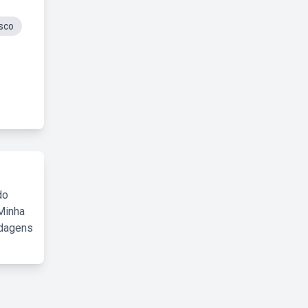
sco
do
Minha
rdagens