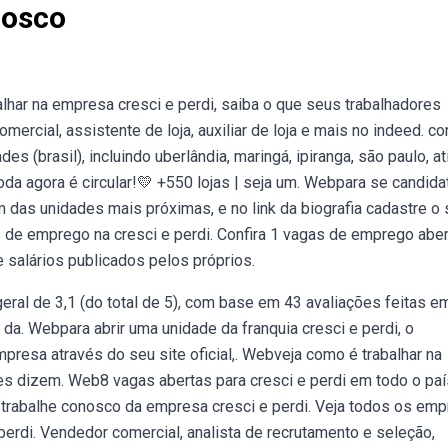
nosco
alhar na empresa cresci e perdi, saiba o que seus trabalhadores
rcial, assistente de loja, auxiliar de loja e mais no indeed. c
 (brasil), incluindo uberlândia, maringá, ipiranga, são paulo, ati
oda agora é circular!💛 +550 lojas | seja um. Webpara se candida
das unidades mais próximas, e no link da biografia cadastre o
s de emprego na cresci e perdi. Confira 1 vagas de emprego abe
e salários publicados pelos próprios.
ral de 3,1 (do total de 5), com base em 43 avaliações feitas e
s da. Webpara abrir uma unidade da franquia cresci e perdi, o
presa através do seu site oficial,. Webveja como é trabalhar na
es dizem. Web8 vagas abertas para cresci e perdi em todo o paí
ebtrabalhe conosco da empresa cresci e perdi. Veja todos os em
perdi. Vendedor comercial, analista de recrutamento e seleção,