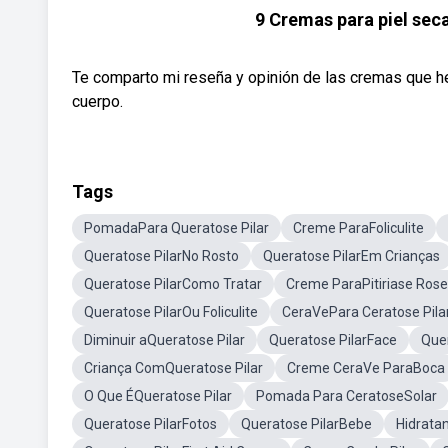
9 Cremas para piel seca
Te comparto mi reseña y opinión de las cremas que he u
cuerpo.
Tags
PomadaPara Queratose Pilar
Creme ParaFoliculite
Queratose PilarNo Rosto
Queratose PilarEm Crianças
Queratose PilarComo Tratar
Creme ParaPitiriase Ros
Queratose PilarOu Foliculite
CeraVePara Ceratose Pila
Diminuir aQueratose Pilar
Queratose PilarFace
Quer
Criança ComQueratose Pilar
Creme CeraVe ParaBoca
O Que ÉQueratose Pilar
Pomada Para CeratoseSolar
Queratose PilarFotos
Queratose PilarBebe
Hidrata