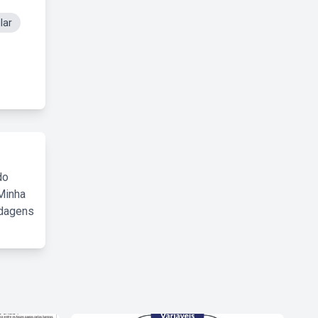
lar
do
Minha
rdagens