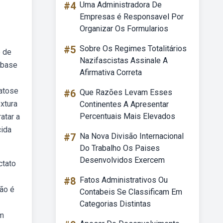
#4
Uma Administradora De
Empresas é Responsavel Por
Organizar Os Formularios
#5
Sobre Os Regimes Totalitários
o de
Nazifascistas Assinale A
 base
Afirmativa Correta
ratose
#6
Que Razões Levam Esses
xtura
Continentes A Apresentar
Percentuais Mais Elevados
atar a
cida
#7
Na Nova Divisão Internacional
Do Trabalho Os Paises
Desenvolvidos Exercem
ctato
#8
Fatos Administrativos Ou
não é
Contabeis Se Classificam Em
Categorias Distintas
em