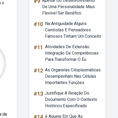
#9
Apesar Do Desenvolvimento
a a
De Uma Personalidade Mais
Flexível Ser Benéfico
#10
Na Antiguidade Alguns
Cientistas E Pensadores
Famosos Tinham Um Conceito
#11
Atividades De Extensão:
Integração De Competências
Para Transformar O Eu
#12
As Organelas Citoplasmáticas
Desempenham Nas Células
Importantes Funções
#13
Justifique A Relação Do
Documento Com O Contexto
Histórico Especificado
a da
#14
é Aquele Em Que As