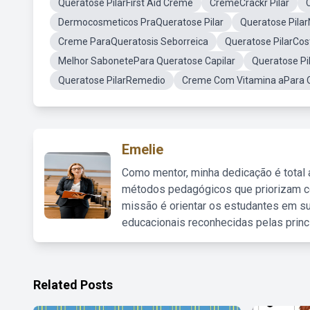
Queratose PilarFirst Aid Creme
CremeCrackr Pilar
Dermocosmeticos PraQueratose Pilar
Queratose Pilar
Creme ParaQueratosis Seborreica
Queratose PilarCos
Melhor SabonetePara Queratose Capilar
Queratose Pi
Queratose PilarRemedio
Creme Com Vitamina aPara Q
Emelie
Como mentor, minha dedicação é total
métodos pedagógicos que priorizam co
missão é orientar os estudantes em su
educacionais reconhecidas pelas princ
Related Posts