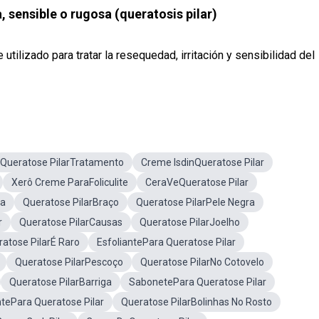
, sensible o rugosa (queratosis pilar)
tilizado para tratar la resequedad, irritación y sensibilidad del
Queratose PilarTratamento
Creme IsdinQueratose Pilar
Xerô Creme ParaFoliculite
CeraVeQueratose Pilar
ea
Queratose PilarBraço
Queratose PilarPele Negra
r
Queratose PilarCausas
Queratose PilarJoelho
atose PilarÉ Raro
EsfoliantePara Queratose Pilar
Queratose PilarPescoço
Queratose PilarNo Cotovelo
Queratose PilarBarriga
SabonetePara Queratose Pilar
ntePara Queratose Pilar
Queratose PilarBolinhas No Rosto