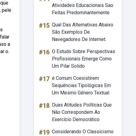
 que
Atividades Educacionais Sao
, pele
Feitas Predominantemente
#15
Qual Das Alternativas Abaixo
as
São Exemplos De
falar
Navegadores De Internet.
aso a
ar o.
#16
O Estudo Sobre Perspectivas
Profissionais Emerge Como
Um Pilar Solido
#17
é Comum Coexistirem
Sequências Tipológicas Em
Um Mesmo Gênero Textual
#18
Duas Atitudes Políticas Que
Não Correspondem Ao
Exercício Democrático
#19
Considerando O Classicismo