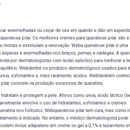
r
car avermelhadas ou coçar de vez em quando e dão um aspect
ueratose pilar. Os melhores cremes para queratose pilar são a
as mortas e estimulam a renovação. Weba queratose pilar é uma
s ásperas e avermelhadas nos braços, pernas e nádegas. A que
vida por dermatologistas com ácido salicílico para melhorar a te
equilíbrio. Webdentre os produtos dermatológicos usados para tr
reia, esfoliantes e, mais raramente, ácidos. Webtambém conhe
e pilar consiste na produção excessiva de queratina.
hidratam e protegem a pele. Ativos como ureia, ácido láctico (la
eralmente envolve o uso de hidratantes, esfoliantes e cremes
queratina nos folículos. Webqueratose pilar tem cura, mas como 
atamento é indicado. No entanto, o médico dermatologista pode
s podem incluir adapaleno em creme ou gel a 0,1% e tazaroteno 