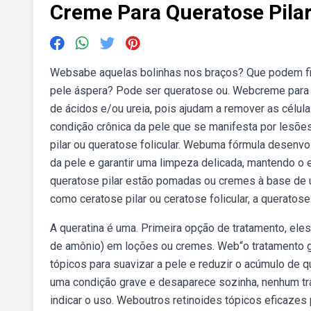
Creme Para Queratose Pila
Websabe aquelas bolinhas nos braços? Que podem fi
pele áspera? Pode ser queratose ou. Webcreme para q
de ácidos e/ou ureia, pois ajudam a remover as célul
condição crônica da pele que se manifesta por lesõe
pilar ou queratose folicular. Webuma fórmula desenvol
da pele e garantir uma limpeza delicada, mantendo o 
queratose pilar estão pomadas ou cremes à base de u
como ceratose pilar ou ceratose folicular, a queratos
A queratina é uma. Primeira opção de tratamento, eles 
de amônio) em loções ou cremes. Web“o tratamento g
tópicos para suavizar a pele e reduzir o acúmulo de 
uma condição grave e desaparece sozinha, nenhum tr
indicar o uso. Weboutros retinoides tópicos eficaze