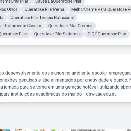
CremeCrak Pilar
Causa DaQueratose Pilar
Nos Olhos
Queratose PilarPerna
MelhorCreme Para Queratose Pi
ta
Queratose PilarTerapia Nutricional
larTratamento Caseiro
Queratose Pilar Cremes
ueratose Pilar
Queratose PilarSintomas
O Q ÉQueratose Pilar
 ao desenvolvimento dos alunos no ambiente escolar, empregan
nexões genuínas e são alimentados por criatividade e paixão. 
a jornada para se tornarem uma geração notável, utilizando abo
ipais instituições acadêmicas do mundo - dsw.aau.edu.et.