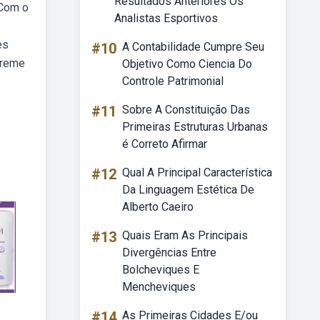
Resultados Anteriores Os
 Com o
Analistas Esportivos
es
#10
A Contabilidade Cumpre Seu
creme
Objetivo Como Ciencia Do
Controle Patrimonial
#11
Sobre A Constituição Das
Primeiras Estruturas Urbanas
é Correto Afirmar
#12
Qual A Principal Característica
Da Linguagem Estética De
Alberto Caeiro
#13
Quais Eram As Principais
Divergências Entre
Bolcheviques E
Mencheviques
#14
As Primeiras Cidades E/ou