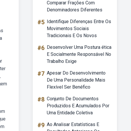
Comparar Frações Com
Denominadores Diferentes
#5
Identifique Diferenças Entre Os
Movimentos Sociais
as
Tradicionais E Os Novos
a
#6
Desenvolver Uma Postura ética
E Socialmente Responsável No
r
Trabalho Exige
ter
#7
Apesar Do Desenvolvimento
,
De Uma Personalidade Mais
agem
Flexível Ser Benéfico
#8
Conjunto De Documentos
Produzidos E Acumulados Por
com
Uma Entidade Coletiva
que
#9
Ao Analisar Estatísticas E
gem