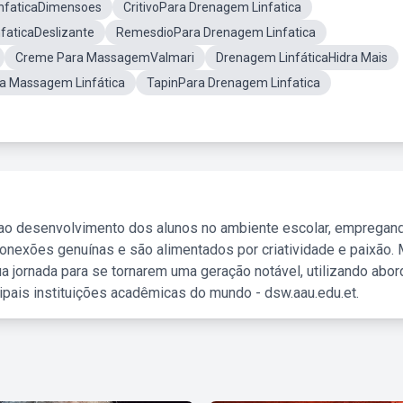
nfaticaDimensoes
CritivoPara Drenagem Linfatica
faticaDeslizante
RemesdioPara Drenagem Linfatica
Creme Para MassagemValmari
Drenagem LinfáticaHidra Mais
a Massagem Linfática
TapinPara Drenagem Linfatica
 ao desenvolvimento dos alunos no ambiente escolar, empregan
nexões genuínas e são alimentados por criatividade e paixão. 
a jornada para se tornarem uma geração notável, utilizando abo
ipais instituições acadêmicas do mundo - dsw.aau.edu.et.