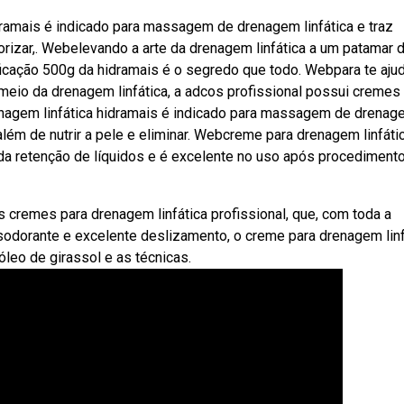
ramais é indicado para massagem de drenagem linfática e traz
orizar,. Webelevando a arte da drenagem linfática a um patamar 
ificação 500g da hidramais é o segredo que todo. Webpara te ajud
r meio da drenagem linfática, a adcos profissional possui cremes
enagem linfática hidramais é indicado para massagem de drena
 além de nutrir a pele e eliminar. Webcreme para drenagem linfáti
o da retenção de líquidos e é excelente no uso após procediment
 cremes para drenagem linfática profissional, que, com toda a
desodorante e excelente deslizamento, o creme para drenagem linf
óleo de girassol e as técnicas.