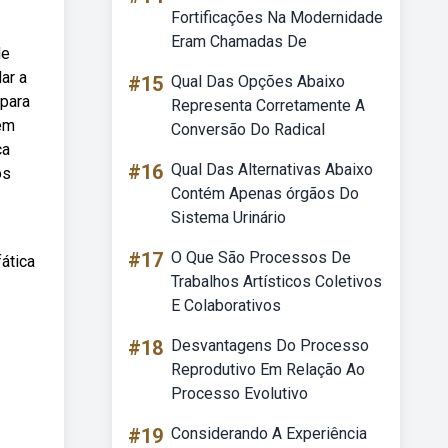
Fortificações Na Modernidade
Eram Chamadas De
de
ar a
#15
Qual Das Opções Abaixo
 para
Representa Corretamente A
gem
Conversão Do Radical
ca
#16
Qual Das Alternativas Abaixo
os
Contém Apenas órgãos Do
Sistema Urinário
#17
O Que São Processos De
ática
Trabalhos Artísticos Coletivos
E Colaborativos
#18
Desvantagens Do Processo
Reprodutivo Em Relação Ao
Processo Evolutivo
#19
Considerando A Experiência