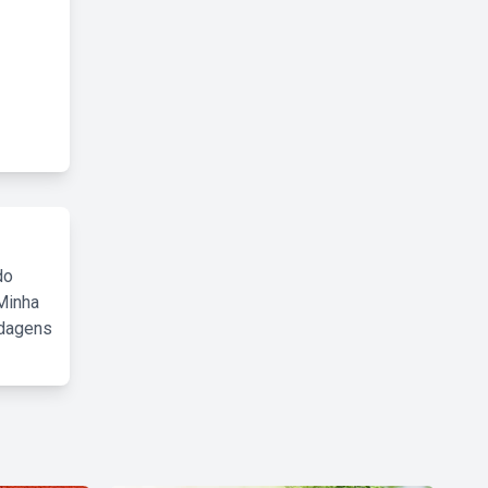
do
Minha
rdagens