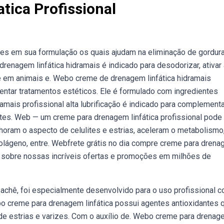
tica Profissional
 em sua formulação os quais ajudam na eliminação de gordur
renagem linfática hidramais é indicado para desodorizar, ativar 
ste em animais e. Webo creme de drenagem linfática hidramais
mentar tratamentos estéticos. Ele é formulado com ingredientes
amais profissional alta lubrificação é indicado para complementa
tes. Web — um creme para drenagem linfática profissional pode 
horam o aspecto de celulites e estrias, aceleram o metabolismo
olágeno, entre. Webfrete grátis no dia compre creme para dren
is sobre nossas incríveis ofertas e promoções em milhões de
hê, foi especialmente desenvolvido para o uso profissional 
bo creme para drenagem linfática possui agentes antioxidantes 
 de estrias e varizes. Com o auxílio de. Webo creme para drena