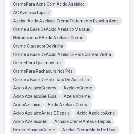
CremePara Acne Com Ácido Azelaico
AC AzelaicoTopico
Azelan Ácido Azelaico CremeTratamento Espinha Acne
Creme a Base DeÁcido Azelaico Manaus
Hidroquinona EÁcido Azelaico Creme
Creme Clareador DeVirilha
Creme a Base DeÁcido Azelaico Para Clarear Virilha
CremePara Queimaduras
CremePara Rachadura Nos Pés
Creme a Base DePalmitato De Ascorbila
Ácido AzelaicoCreamy
AzelaimCreme
Ácido AzelaicoGel Bula
AzelanCreme
AcidoAzelaico
Acido AzelaicoCrema
Ácido AzelaicoAntes E Depois
Acido AzelaicoAcne
Acido AzelaicoGel
Acnase CremeAntes E Depois
DexametasonaCreme
Azelan CremeModo De Usar