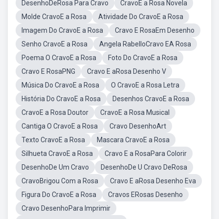
DesenhoDeRosa Para Cravo
CravoE a Rosa Novela
Molde CravoE a Rosa
Atividade Do CravoE a Rosa
Imagem Do CravoE a Rosa
Cravo E RosaEm Desenho
Senho CravoE a Rosa
Angela RabelloCravo EA Rosa
Poema O CravoE a Rosa
Foto Do CravoE a Rosa
Cravo E RosaPNG
Cravo E aRosa Desenho V
Música Do CravoE a Rosa
O CravoE a Rosa Letra
História Do CravoE a Rosa
Desenhos CravoE a Rosa
CravoE a Rosa Doutor
CravoE a Rosa Musical
Cantiga O CravoE a Rosa
Cravo DesenhoArt
Texto CravoE a Rosa
Mascara CravoE a Rosa
Silhueta CravoE a Rosa
Cravo E a RosaPara Colorir
DesenhoDe Um Cravo
DesenhoDe U Cravo DeRosa
CravoBrigou Com a Rosa
Cravo E aRosa Desenho Eva
Figura Do CravoE a Rosa
Cravos ERosas Desenho
Cravo DesenhoPara Imprimir