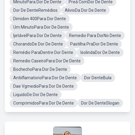
MinutoPara Dor De Dente
Preá ComDor De Dente
Dor De DenteRemédios
AlivioDa Dor De Dente
Dimidon 400Para Dor Dente
Um MinutoPara Dor De Dente
IjetávelPara Dor De Dente
Remedio Para DorNo Dente
ChorandoDe Dor De Dente
Pastilha PraDor De Dente
Remédio ParaDentre Dor Dente
IsolindaDor De Dente
Remedio CaseiroPara Dor De Dente
BochechoPara Dor De Dente
AntiiflamatorioPara Dor De Dente
Dor DenteBula
Dae VgmedioPara Dor De Dente
LiquidoDe Dor De Dente
ComprimidosPara Dor De Dente
Dor De DenteSlogan