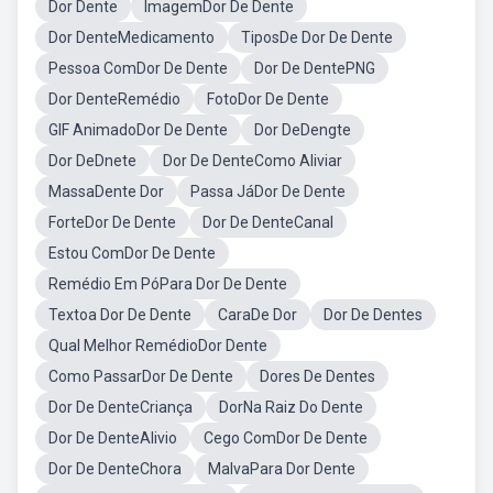
Dor Dente
ImagemDor De Dente
Dor DenteMedicamento
TiposDe Dor De Dente
Pessoa ComDor De Dente
Dor De DentePNG
Dor DenteRemédio
FotoDor De Dente
GIF AnimadoDor De Dente
Dor DeDengte
Dor DeDnete
Dor De DenteComo Aliviar
MassaDente Dor
Passa JáDor De Dente
ForteDor De Dente
Dor De DenteCanal
Estou ComDor De Dente
Remédio Em PóPara Dor De Dente
Textoa Dor De Dente
CaraDe Dor
Dor De Dentes
Qual Melhor RemédioDor Dente
Como PassarDor De Dente
Dores De Dentes
Dor De DenteCriança
DorNa Raiz Do Dente
Dor De DenteAlivio
Cego ComDor De Dente
Dor De DenteChora
MalvaPara Dor Dente