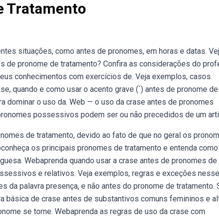
e Tratamento
ntes situações, como antes de pronomes, em horas e datas. Ve
es de pronome de tratamento? Confira as considerações do pro
 seus conhecimentos com exercícios de. Veja exemplos, casos
ase, quando e como usar o acento grave (`) antes de pronome de
para dominar o uso da. Web — o uso da crase antes de pronomes
 pronomes possessivos podem ser ou não precedidos de um arti
onomes de tratamento, devido ao fato de que no geral os prono
bconheça os principais pronomes de tratamento e entenda como
rtuguesa. Webaprenda quando usar a crase antes de pronomes de
ossessivos e relativos. Veja exemplos, regras e exceções nesse
es da palavra presença, e não antes do pronome de tratamento.
ra básica de crase antes de substantivos comuns femininos e al
ronome se torne. Webaprenda as regras de uso da crase com