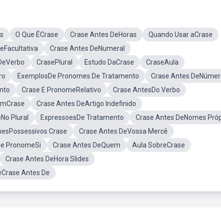
s
O Que ÉCrase
Crase Antes DeHoras
Quando Usar aCrase
eFacultativa
Crase Antes DeNumeral
DeVerbo
CrasePlural
Estudo DaCrase
CraseAula
ro
ExemplosDe Pronomes De Tratamento
Crase Antes DeNúmer
nto
Crase E PronomeRelativo
Crase AntesDo Verbo
emCrase
Crase Antes DeArtigo Indefinido
No Plural
ExpressoesDe Tratamento
Crase Antes DeNomes Próp
esPossessivos Crase
Crase Antes DeVossa Mercê
De PronomeSi
Crase Antes DeQuem
Aula SobreCrase
Crase Antes DeHora Slides
eCrase Antes De