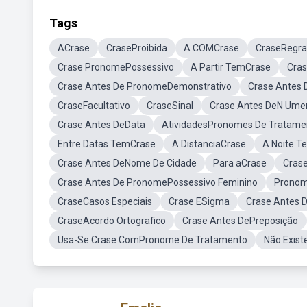
Tags
ACrase
CraseProibida
A COMCrase
CraseRegra
Crase PronomePossessivo
A Partir TemCrase
Cras
Crase Antes De PronomeDemonstrativo
Crase Antes 
CraseFacultativo
CraseSinal
Crase Antes DeN Ume
Crase Antes DeData
AtividadesPronomes De Tratame
Entre Datas TemCrase
A DistanciaCrase
A Noite T
Crase Antes DeNome De Cidade
Para aCrase
Crase
Crase Antes De PronomePossessivo Feminino
Pronom
CraseCasos Especiais
Crase ESigma
Crase Antes 
CraseAcordo Ortografico
Crase Antes DePreposição
Usa-Se Crase ComPronome De Tratamento
Não Exist