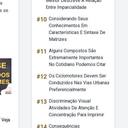
Melhor Descreve A Relação
 a
Entre Imparcialidade
as se
#10
Considerando Seus
Conhecimentos Em
Características E Sintaxe De
Matrizes
#11
Alguns Compostos São
Extremamente Importantes
No Cotidiano Podemos Citar
#12
Os Ciclomotores Devem Ser
Conduzidos Nas Vias Urbanas
Preferencialmente
#13
Discriminação Visual
Atividades De Atenção E
Concentração Para Imprimir
 Veja
#14
Consequências