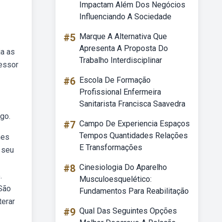
Impactam Além Dos Negócios
Influenciando A Sociedade
#5
Marque A Alternativa Que
Apresenta A Proposta Do
ja as
Trabalho Interdisciplinar
fessor
#6
Escola De Formação
Profissional Enfermeira
Sanitarista Francisca Saavedra
go.
#7
Campo De Experiencia Espaços
Tempos Quantidades Relações
mes
E Transformações
 seu
#8
Cinesiologia Do Aparelho
.
Musculoesquelético:
 São
Fundamentos Para Reabilitação
terar
#9
Qual Das Seguintes Opções