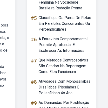
Feminina Na Sociedade
Brasileira Redação Pronta
#5
Classifique Os Pares De Retas
Em Paralelas Concorrentes Ou
 pois
Perpendiculares
esa.
ita, o
#6
A Entrevista Comportamental
a a
Permite Aprofundar E
vo de
Esclarecer As Informações
#7
Que Métodos Contraceptivos
São Citados Na Reportagem
ada
Como Eles Funcionam
ebno
avor
#8
Atividades Com Monossílabas
Não
Dissílabas Trissílabas E
Polissílabas 4o Ano
#9
As Demandas Por Restituição