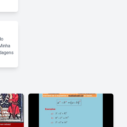
do
Minha
rdagens