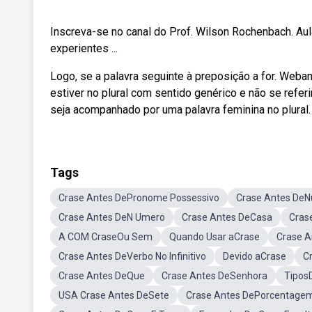
Inscreva-se no canal do Prof. Wilson Rochenbach. A
experientes ...
Logo, se a palavra seguinte à preposição a for. Weba
estiver no plural com sentido genérico e não se refe
seja acompanhado por uma palavra feminina no plural. O 
Tags
Crase Antes DePronome Possessivo
Crase Antes DeN
Crase Antes DeN Umero
Crase Antes DeCasa
Cras
A COM CraseOu Sem
Quando Usar aCrase
Crase A
Crase Antes DeVerbo No Infinitivo
Devido aCrase
C
Crase Antes DeQue
Crase Antes DeSenhora
Tipos
USA Crase Antes DeSete
Crase Antes DePorcentage