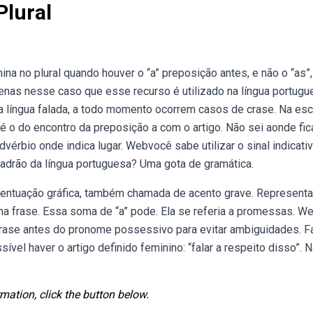
Plural
a no plural quando houver o “a” preposição antes, e não o “as”,
enas nesse caso que esse recurso é utilizado na língua portugu
língua falada, a todo momento ocorrem casos de crase. Na escr
 é o do encontro da preposição a com o artigo. Não sei aonde fic
 advérbio onde indica lugar. Webvocê sabe utilizar o sinal indicati
padrão da língua portuguesa? Uma gota de gramática.
centuação gráfica, também chamada de acento grave. Represent
” na frase. Essa soma de “a” pode. Ela se referia a promessas. W
 crase antes do pronome possessivo para evitar ambiguidades. F
vel haver o artigo definido feminino: “falar a respeito disso”. 
mation, click the button below.