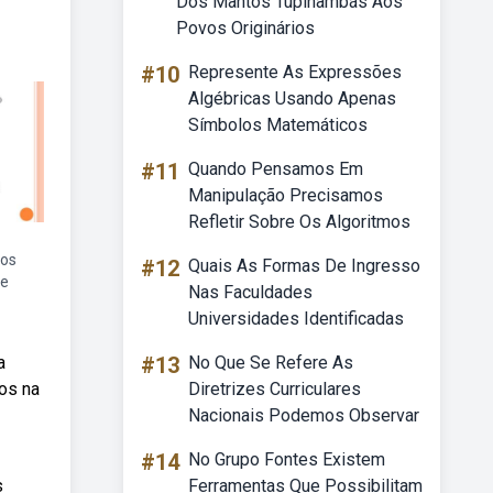
Dos Mantos Tupinambás Aos
Povos Originários
#10
Represente As Expressões
Algébricas Usando Apenas
Símbolos Matemáticos
#11
Quando Pensamos Em
Manipulação Precisamos
Refletir Sobre Os Algoritmos
dos
#12
Quais As Formas De Ingresso
se
Nas Faculdades
Universidades Identificadas
a
#13
No Que Se Refere As
os na
Diretrizes Curriculares
Nacionais Podemos Observar
#14
No Grupo Fontes Existem
s
Ferramentas Que Possibilitam