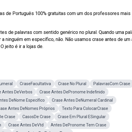
ulas de Português 100% gratuitas com um dos professores mais
ntes de palavras com sentido genérico no plural. Quando uma pal
rir a ninguém em específico, não. Não usamos crase antes de um
jeito é ir a lojas de.
umeral
CraseFacultativa
Crase No Plural
PalavrasCom Crase
e Antes DeVerbos
Crase Antes DePronome Indefinido
ntes DeNome Específico
Crase Antes DeNumeral Cardinal
rase Antes DeNomes Próprios
Texto Para ColocarCrase
De Crase
CasosDe Crase
Crase Em Plural ESingular
m
Crase Antes DeVtd
Antes DePronome Tem Crase