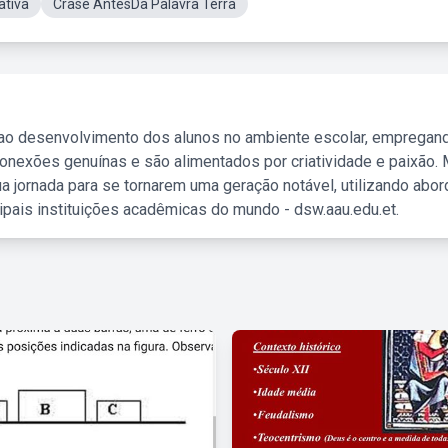
ativa
Crase AntesDa Palavra Terra
 ao desenvolvimento dos alunos no ambiente escolar, empregan
nexões genuínas e são alimentados por criatividade e paixão. 
a jornada para se tornarem uma geração notável, utilizando abo
ipais instituições acadêmicas do mundo - dsw.aau.edu.et.