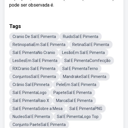
pode ser observada é.
Tags
Cranio De Sal E Pimenta
RuidoSal E Pimenta
RetinopatiaEm Sal E Pimenta
RetinaSal E Pimenta
Sal E PimentaNo Cranio
LesãoEm Sal E Pimenta
LesõesEm Sal E Pimenta
Sal E PimentaComfecção
RXCranio Sal E Pimenta
Sal E PimentaTerno
ConjuntosSal E Pimenta
MandrakeSal E Pimenta
Crânio Sal EPimneta
PeleEm Sal E Pimenta
Sal E PimentaLogo
PapeteSal E Pimenta
Sal E PimentaRaio X
MarcaSal E Pimenta
Sal E PimentaSobre a Mesa
Sal E PimentaPNG
NucleoSal E Pimenta
Sal E PimentaLogo Top
Conjunto PaeteSal E Pimenta