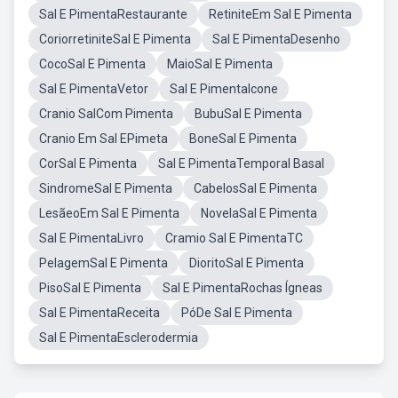
Sal E PimentaRestaurante
RetiniteEm Sal E Pimenta
CoriorretiniteSal E Pimenta
Sal E PimentaDesenho
CocoSal E Pimenta
MaioSal E Pimenta
Sal E PimentaVetor
Sal E PimentaIcone
Cranio SalCom Pimenta
BubuSal E Pimenta
Cranio Em Sal EPimeta
BoneSal E Pimenta
CorSal E Pimenta
Sal E PimentaTemporal Basal
SindromeSal E Pimenta
CabelosSal E Pimenta
LesãeoEm Sal E Pimenta
NovelaSal E Pimenta
Sal E PimentaLivro
Cramio Sal E PimentaTC
PelagemSal E Pimenta
DioritoSal E Pimenta
PisoSal E Pimenta
Sal E PimentaRochas Ígneas
Sal E PimentaReceita
PóDe Sal E Pimenta
Sal E PimentaEsclerodermia