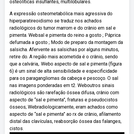
osteolíticas insuflantes, multilobulares.
A expressão osteometabólica mais agressiva do
hiperparatireoidismo se traduz nos achados
radiológicos do tumor marrom e do crânio em sal e
pimenta. Websal e pimenta do reino a gosto ; Páprica
defumada a gosto ; Modo de preparo da montagem da
salsicha. Afervente as salsichas por alguns minutos,
retire do. A região mais acometida é o crânio, sendo
que a calvária,. Webo aspecto de sal e pimenta (figura
6) é um sinal de alta sensibilidade e especificidade
para os paragangliomas da cabeça e pescoço. O sal
nas imagens ponderadas em t2. Weboutros sinais
radiológicos são rarefação óssea difusa, crânio com
aspecto de “sal e pimenta”, fraturas e pseudocistos
ósseos; Webradiologicamente, eram achados como
aspecto de “sal e pimenta” ao rx de crânio, afilamento
distal das clavículas, reabsorção óssea das falanges,
cistos.