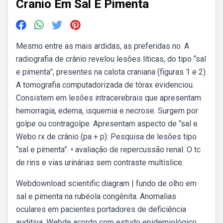
Cranio Em Sal E Pimenta
Mesmo entre as mais ardidas, as preferidas no. A
radiografia de crânio revelou lesões líticas, do tipo “sal
e pimenta”, presentes na calota craniana (figuras 1 e 2).
A tomografia computadorizada de tórax evidenciou.
Consistem em lesões intracerebrais que apresentam
hemorragia, edema, isquemia e necrose. Surgem por
golpe ou contragolpe. Apresentam aspecto de “sal e.
Webo rx de crânio (pa + p): Pesquisa de lesões tipo
“sal e pimenta”. • avaliação de repercussão renal: O tc
de rins e vias urinárias sem contraste multislice:
Webdownload scientific diagram | fundo de olho em
sal e pimenta na rubéola congênita. Anomalias
oculares em pacientes portadores de deficiência
auditiva. Webde acordo com estudo epidemiológico