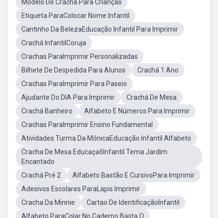
Modelo De Crachá Para Crianças
Etiqueta ParaColocar Nome Infantil
Cantinho Da BelezaEducação Infantil Para Imprimir
Crachá InfantilCoruja
Crachas ParaImprimir Personalizadas
Bilhete De Despedida Para Alunos
Crachá 1 Ano
Crachas ParaImprimir Para Paseio
Ajudante Do DIA Para Imprimir
Crachá De Mesa
Crachá Banheiro
Alfabeto E Números Para Imprimir
Crachas ParaImprimir Ensino Fundamental
Atividades Turma Da MônicaEducação Infantil Alfabeto
Cracha De Mesa EducaçaõInfantil Tema Jardim
Encantado
Crachá Pré 2
Alfabeto Bastão E CursivoPara Imprimir
Adesivos Escolares ParaLapis Imprimir
Cracha Da Minnie
Cartao De IdentificaçãoInfantil
Alfabeto ParaColar No Caderno Basta O