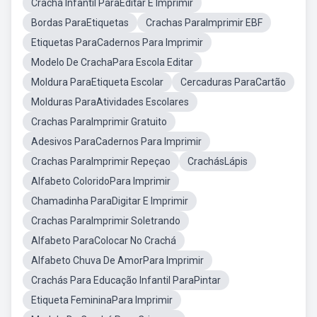
Crachá Infantil ParaEditar E Imprimir
Bordas ParaEtiquetas
Crachas ParaImprimir EBF
Etiquetas ParaCadernos Para Imprimir
Modelo De CrachaPara Escola Editar
Moldura ParaEtiqueta Escolar
Cercaduras ParaCartão
Molduras ParaAtividades Escolares
Crachas ParaImprimir Gratuito
Adesivos ParaCadernos Para Imprimir
Crachas ParaImprimir Repeçao
CrachásLápis
Alfabeto ColoridoPara Imprimir
Chamadinha ParaDigitar E Imprimir
Crachas ParaImprimir Soletrando
Alfabeto ParaColocar No Crachá
Alfabeto Chuva De AmorPara Imprimir
Crachás Para Educação Infantil ParaPintar
Etiqueta FemininaPara Imprimir