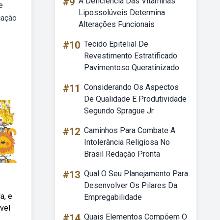
#9
A Deficiência Das Vitaminas
e
Lipossolúveis Determina
cação
Alterações Funcionais
#10
Tecido Epitelial De
Revestimento Estratificado
Pavimentoso Queratinizado
#11
Considerando Os Aspectos
De Qualidade E Produtividade
Segundo Sprague Jr
#12
Caminhos Para Combate A
Intolerância Religiosa No
Brasil Redação Pronta
#13
Qual O Seu Planejamento Para
Desenvolver Os Pilares Da
a, e
Empregabilidade
ível
#14
Quais Elementos Compõem O