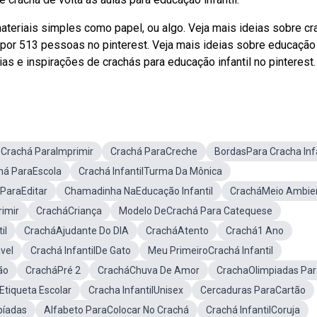
teriais simples como papel, ou algo. Veja mais ideias sobre cr
ida por 513 pessoas no pinterest. Veja mais ideias sobre educação
ias e inspirações de crachás para educação infantil no pinterest.
Crachá ParaImprimir
Crachá ParaCreche
BordasPara Cracha Infa
há ParaEscola
Crachá InfantilTurma Da Mônica
 ParaEditar
Chamadinha NaEducação Infantil
CracháMeio Ambie
imir
CracháCriança
Modelo DeCrachá Para Catequese
il
CracháAjudante Do DIA
CracháAtento
Crachá1 Ano
vel
Crachá InfantilDe Gato
Meu PrimeiroCrachá Infantil
ão
CracháPré 2
CracháChuva De Amor
CrachaOlimpiadas Par
Etiqueta Escolar
Cracha InfantilUnisex
Cercaduras ParaCartão
píadas
Alfabeto ParaColocar No Crachá
Crachá InfantilCoruja