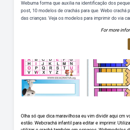
Webuma forma que auxilia na identificação dos pequenos
post, 10 modelos de crachás para que. Webo crachá par
das crianças. Veja os modelos para imprimir do via car
For more infor
Olha só que dica maravilhosa eu vim dividir aqui cm vo
estão. Webcrachá infantil para editar e imprimir. Uti
utilizar o crachá também em espaços. Webmodelos de c