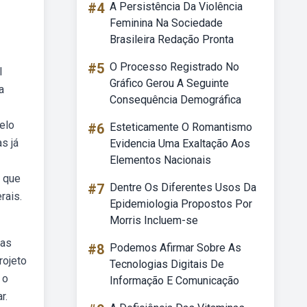
#4
A Persistência Da Violência
Feminina Na Sociedade
Brasileira Redação Pronta
#5
O Processo Registrado No
l
Gráfico Gerou A Seguinte
a
Consequência Demográfica
elo
#6
Esteticamente O Romantismo
s já
Evidencia Uma Exaltação Aos
Elementos Nacionais
l que
#7
Dentre Os Diferentes Usos Da
rais.
Epidemiologia Propostos Por
Morris Incluem-se
nas
#8
Podemos Afirmar Sobre As
rojeto
Tecnologias Digitais De
 o
Informação E Comunicação
r.