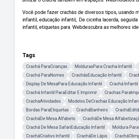
Você pode fazer crachás de diversos tipos, usando ma
infantil, educação infantil,. De cicinha lacerda, segu
infantil, etiquetas para. Webdescubra as melhores ide
Tags
Crachá ParaCrianças
MoldurasPara Cracha Infantil
Crachá ParaNomes
CrachásEducação Infantil
Crac
Display De MesaPara Educação Infantil
Crachá Infantil
Crachá Infantil ParaEditar E Imprimir
Crachas ParaImpr
CrachaAtividades
Modelos DeCrachas Educação Infant
Bordas ParaEtiquetas
CracháBanheiro
CracháEditá
CracháDe Mesa Alfabeto
CracháDe Mesa Alfabetizaç
Crachá De Mesa SafariEducação Infantil
Moldura Para
CracháCriativo Infantil
CracháDe Lápis
CracháOlim