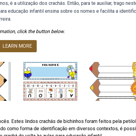
, é a utilização dos crachás. Então, para te auxiliar, trago nest
a educação infantil ensina sobre os nomes e facilita a identifi
reira.
mation, click the button below.
LEARN MORE
cês. Estes lindos crachás de bichinhos foram feitos pela petilol
lizado como forma de identificação em diversos contextos, é poss
rachá de volta às aulas para educação infantil.