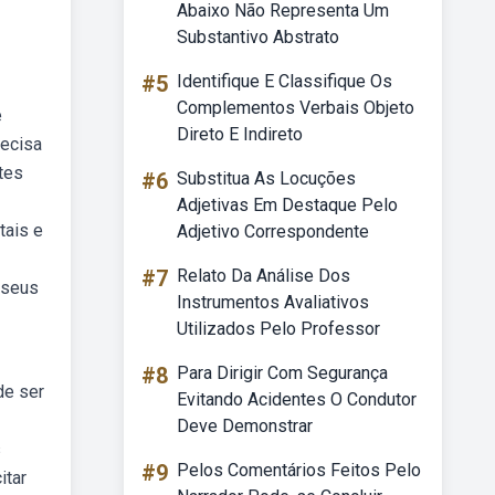
Abaixo Não Representa Um
Substantivo Abstrato
#5
Identifique E Classifique Os
Complementos Verbais Objeto
e
Direto E Indireto
recisa
tes
#6
Substitua As Locuções
Adjetivas Em Destaque Pelo
tais e
Adjetivo Correspondente
#7
Relato Da Análise Dos
 seus
Instrumentos Avaliativos
Utilizados Pelo Professor
#8
Para Dirigir Com Segurança
de ser
Evitando Acidentes O Condutor
Deve Demonstrar
s
#9
Pelos Comentários Feitos Pelo
itar