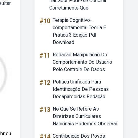
Narrador Pode-se Concluir
sultar
Corretamente Que
#10
Terapia Cognitivo-
comportamental Teoria E
Prática 3 Edição Pdf
Download
#11
Redacao Manipulacao Do
Comportamento Do Usuario
Pelo Controle De Dados
#12
Política Unificada Para
Identificação De Pessoas
Desaparecidas Redação
#13
No Que Se Refere As
Diretrizes Curriculares
Nacionais Podemos Observar
 br ou
#14
Contribuição Dos Povos