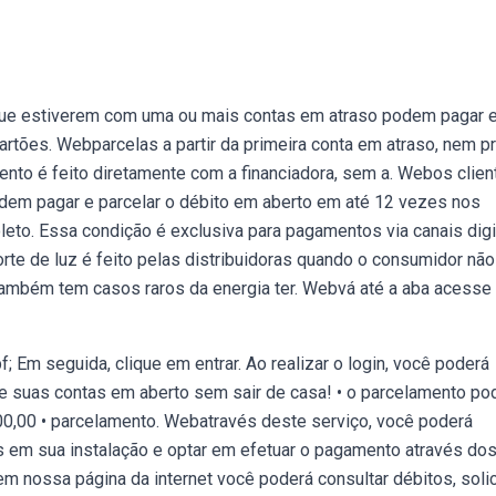
que estiverem com uma ou mais contas em atraso podem pagar 
rtões. Webparcelas a partir da primeira conta em atraso, nem p
ento é feito diretamente com a financiadora, sem a. Webos clien
em pagar e parcelar o débito em aberto em até 12 vezes nos
leto. Essa condição é exclusiva para pagamentos via canais digi
corte de luz é feito pelas distribuidoras quando o consumidor não
ambém tem casos raros da energia ter. Webvá até a aba acesse
 Em seguida, clique em entrar. Ao realizar o login, você poderá
e suas contas em aberto sem sair de casa! • o parcelamento po
. 000,00 • parcelamento. Webatravés deste serviço, você poderá
 em sua instalação e optar em efetuar o pagamento através do
m nossa página da internet você poderá consultar débitos, solic