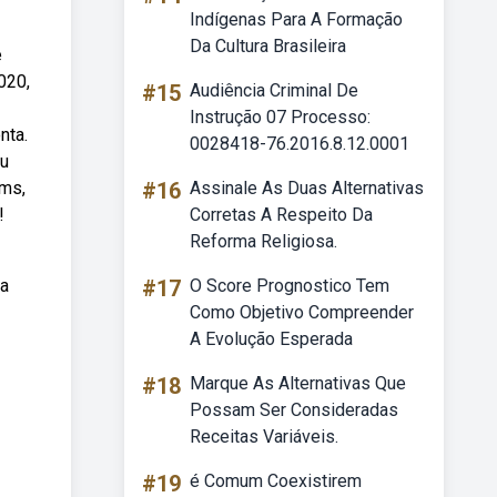
Indígenas Para A Formação
Da Cultura Brasileira
e
020,
#15
Audiência Criminal De
Instrução 07 Processo:
nta.
0028418-76.2016.8.12.0001
ou
sms,
#16
Assinale As Duas Alternativas
!
Corretas A Respeito Da
Reforma Religiosa.
ra
#17
O Score Prognostico Tem
Como Objetivo Compreender
A Evolução Esperada
#18
Marque As Alternativas Que
Possam Ser Consideradas
Receitas Variáveis.
#19
é Comum Coexistirem