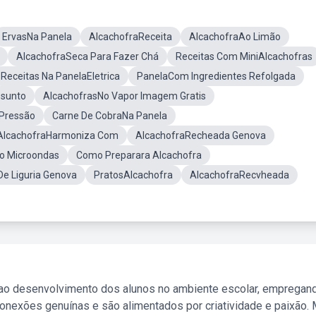
ErvasNa Panela
AlcachofraReceita
AlcachofraAo Limão
AlcachofraSeca Para Fazer Chá
Receitas Com MiniAlcachofras
Receitas Na PanelaEletrica
PanelaCom Ingredientes Refolgada
esunto
AlcachofrasNo Vapor Imagem Gratis
 Pressão
Carne De CobraNa Panela
AlcachofraHarmoniza Com
AlcachofraRecheada Genova
o Microondas
Como Preparara Alcachofra
e Liguria Genova
PratosAlcachofra
AlcachofraRecvheada
 ao desenvolvimento dos alunos no ambiente escolar, empregan
nexões genuínas e são alimentados por criatividade e paixão. 