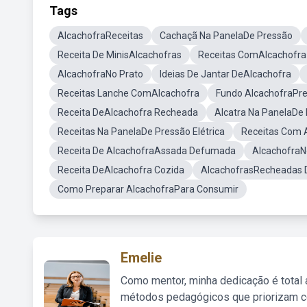
Tags
AlcachofraReceitas
Cachaçã Na PanelaDe Pressão
Receita De MinisAlcachofras
Receitas ComAlcachofra
AlcachofraNo Prato
Ideias De Jantar DeAlcachofra
Receitas Lanche ComAlcachofra
Fundo AlcachofraPr
Receita DeAlcachofra Recheada
Alcatra Na PanelaDe
Receitas Na PanelaDe Pressão Elétrica
Receitas Com 
Receita De AlcachofraAssada Defumada
AlcachofraN
Receita DeAlcachofra Cozida
AlcachofrasRecheadas D
Como Preparar AlcachofraPara Consumir
Emelie
Como mentor, minha dedicação é total
métodos pedagógicos que priorizam co