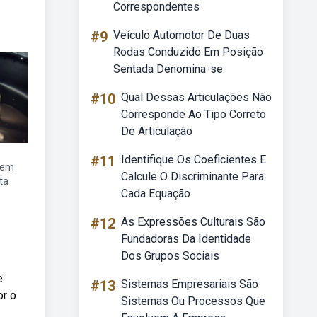
Correspondentes
#9
Veículo Automotor De Duas
Rodas Conduzido Em Posição
Sentada Denomina-se
#10
Qual Dessas Articulações Não
Corresponde Ao Tipo Correto
De Articulação
#11
Identifique Os Coeficientes E
gem
Calcule O Discriminante Para
ta
Cada Equação
#12
As Expressões Culturais São
Fundadoras Da Identidade
Dos Grupos Sociais
e
#13
Sistemas Empresariais São
or o
Sistemas Ou Processos Que