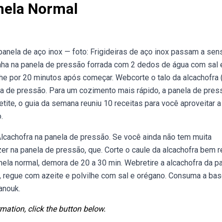
nela Normal
anela de aço inox — foto: Frigideiras de aço inox passam a se
ha na panela de pressão forrada com 2 dedos de água com sal 
he por 20 minutos após começar. Webcorte o talo da alcachofra 
la de pressão. Para um cozimento mais rápido, a panela de pres
etite, o guia da semana reuniu 10 receitas para você aproveitar a
.
lcachofra na panela de pressão. Se você ainda não tem muita
er na panela de pressão, que. Corte o caule da alcachofra bem r
la normal, demora de 20 a 30 min. Webretire a alcachofra da pa
a, regue com azeite e polvilhe com sal e orégano. Consuma a ba
anouk.
mation, click the button below.