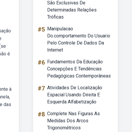
São Exclusivas De
Determinadas Relações
Tróficas
#5
Manipulacao
nsação
Do.comportamento Do Usuario
e
Pelo Controle De Dados Da
(se
Internet
são é
#6
Fundamentos Da Educação
Concepções E Tendências
Pedagógicas Contemporâneas
#7
Atividades De Localização
ente à
Espacial Usando Direita E
nela,
Esquerda Alfabetização
se das
#8
Complete Nas Figuras As
Medidas Dos Arcos
Trigonométricos