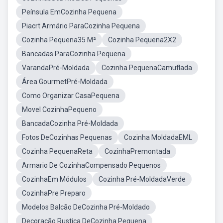
Peínsula EmCozinha Pequena
Piacrt Armário ParaCozinha Pequena
Cozinha Pequena35 M²
Cozinha Pequena2X2
Bancadas ParaCozinha Pequena
VarandaPré-Moldada
Cozinha PequenaCamuflada
Área GourmetPré-Moldada
Como Organizar CasaPequena
Movel CozinhaPequeno
BancadaCozinha Pré-Moldada
Fotos DeCozinhas Pequenas
Cozinha MoldadaEML
Cozinha PequenaReta
CozinhaPremontada
Armario De CozinhaCompensado Pequenos
CozinhaEm Módulos
Cozinha Pré-MoldadaVerde
CozinhaPre Preparo
Modelos Balcão DeCozinha Pré-Moldado
Decoração Rustica DeCozinha Pequena