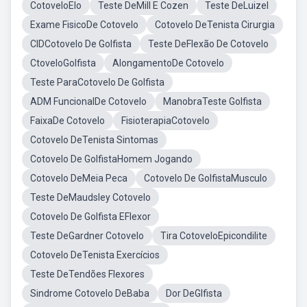
CotoveloElo
Teste DeMill E Cozen
Teste DeLuizel
Exame FisicoDe Cotovelo
Cotovelo DeTenista Cirurgia
CIDCotovelo De Golfista
Teste DeFlexão De Cotovelo
CtoveloGolfista
AlongamentoDe Cotovelo
Teste ParaCotovelo De Golfista
ADM FuncionalDe Cotovelo
ManobraTeste Golfista
FaixaDe Cotovelo
FisioterapiaCotovelo
Cotovelo DeTenista Sintomas
Cotovelo De GolfistaHomem Jogando
Cotovelo DeMeia Peca
Cotovelo De GolfistaMusculo
Teste DeMaudsley Cotovelo
Cotovelo De Golfista EFlexor
Teste DeGardner Cotovelo
Tira CotoveloEpicondilite
Cotovelo DeTenista Exercícios
Teste DeTendões Flexores
Sindrome Cotovelo DeBaba
Dor DeGlfista