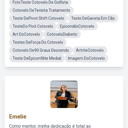
FotoTeste Cotovelo De Golfista
Cotovelo DeTenista Tratamento
Teste DePivot Shift Cotovelo
Teste DeGaveta Em Cão
TesteDo Pivô Cotovelo
EpicondiloCotovelo
Art DoCotovelo
CotoveloDiabetic
Testes DeForça Do Cotovelo
Cotovelo De90 Graus Descendo
ArtriteCotovelo
Teste DeEpiconfilite Medial
Imagem DoCotovelo
Emelie
Como mentor, minha dedicação é total ao