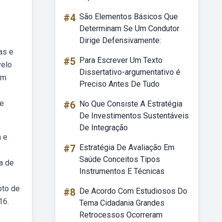
#4
São Elementos Básicos Que
Determinam Se Um Condutor
Dirige Defensivamente:
as e
#5
Para Escrever Um Texto
velo
Dissertativo-argumentativo é
om
Preciso Antes De Tudo
de
#6
No Que Consiste A Estratégia
De Investimentos Sustentáveis
De Integração
a e
#7
Estratégia De Avaliação Em
Saúde Conceitos Tipos
a de
Instrumentos E Técnicas
oto de
#8
De Acordo Com Estudiosos Do
16.
Tema Cidadania Grandes
Retrocessos Ocorreram