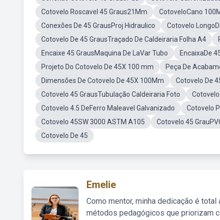
Cotovelo Roscavel 45 Graus21Mm
CotoveloCano 100
Conexões De 45 GrausProj Hidraulico
Cotovelo LongoD
Cotovelo De 45 GrausTraçado De Caldeiraria Folha A4
Encaixe 45 GrausMaquina De LaVar Tubo
EncaixaDe 4
Projeto Do Cotovelo De 45X 100 mm
Peça De Acabame
Dimensões De Cotovelo De 45X 100Mm
Cotovelo De 
Cotovelo 45 GrausTubulação Caldeiraria Foto
Cotovelo
Cotovelo 4.5 DeFerro Maleavel Galvanizado
Cotovelo 
Cotovelo 45SW 3000 ASTM A105
Cotovelo 45 GrauPVC
Cotovelo De 45
Emelie
Como mentor, minha dedicação é total
métodos pedagógicos que priorizam co