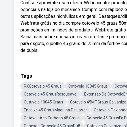
Confira e aproveite essa oferta. Webencontre produt
especiais na loja do mecânico. Compre com rapidez e
outras aplicações hidráulicas em geral. Destaques/dif
Webfrete grátis no dia compre cotovelo 45 graus 50m
promoções em milhões de produtos. Webfrete grátis 
Saiba mais sobre nossas incríveis ofertas e promo
para esgoto, o joelho 45 graus de 75mm da fortlev co
de dupla.
Tags
RXCotovelo 45 Graus
Cotovelo 10045 Graus
Cotove
Cotovelo 45 GrausRosqueavel
Extensao De CotoveloE
Cutuvelo 10045 Graus
Cotovelo 45MF Graus Galvaniz
Encaixe 45 GrausMaquina De LaVar
Cotovelo Flexiona
CotoveloAco Carbono 45 Graus
Cotovelo 45 GrausFg D
Conexao Cotovelo 45 GrausPu8
Cotovelo Galvonizado