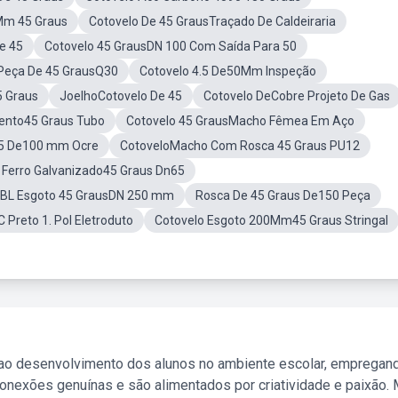
Mm 45 Graus
Cotovelo De 45 GrausTraçado De Caldeiraria
e 45
Cotovelo 45 GrausDN 100 Com Saída Para 50
Peça De 45 GrausQ30
Cotovelo 4.5 De50Mm Inspeção
5 Graus
JoelhoCotovelo De 45
Cotovelo DeCobre Projeto De Gas
nto45 Graus Tubo
Cotovelo 45 GrausMacho Fêmea Em Aço
45 De100 mm Ocre
CotoveloMacho Com Rosca 45 Graus PU12
 Ferro Galvanizado45 Graus Dn65
PBL Esgoto 45 GrausDN 250 mm
Rosca De 45 Graus De150 Peça
 Preto 1. Pol Eletroduto
Cotovelo Esgoto 200Mm45 Graus Stringal
 ao desenvolvimento dos alunos no ambiente escolar, empregan
nexões genuínas e são alimentados por criatividade e paixão. 