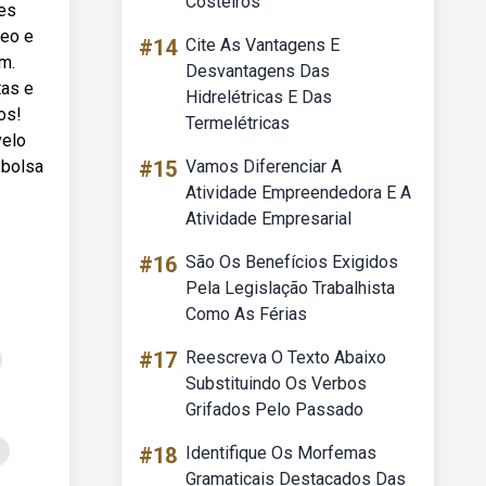
Costeiros
ões
leo e
#14
Cite As Vantagens E
m.
Desvantagens Das
tas e
Hidrelétricas E Das
os!
Termelétricas
velo
 bolsa
#15
Vamos Diferenciar A
Atividade Empreendedora E A
Atividade Empresarial
#16
São Os Benefícios Exigidos
Pela Legislação Trabalhista
Como As Férias
#17
Reescreva O Texto Abaixo
Substituindo Os Verbos
Grifados Pelo Passado
#18
Identifique Os Morfemas
Gramaticais Destacados Das