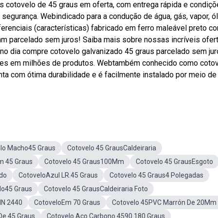
os cotovelo de 45 graus em oferta, com entrega rápida e condiç
 segurança. Webindicado para a condução de água, gás, vapor, ó
erenciais (características) fabricado em ferro maleável preto co
m parcelado sem juros! Saiba mais sobre nossas incríveis ofer
no dia compre cotovelo galvanizado 45 graus parcelado sem jur
ções em milhões de produtos. Webtambém conhecido como coto
nta com ótima durabilidade e é facilmente instalado por meio de
lo Macho45 Graus
Cotovelo 45 GrausCaldeiraria
m 45 Graus
Cotovelo 45 Graus100Mm
Cotovelo 45 GrausEsgoto
ado
CotoveloAzul LR.45 Graus
Cotovelo 45 Graus4 Polegadas
do45 Graus
Cotovelo 45 GrausCaldeiraria Foto
IN 2440
CotoveloEm 70 Graus
Cotovelo 45PVC Marrón De 20Mm
De 45 Graus
Cotovelo Aco Carbono 4590 180 Graus