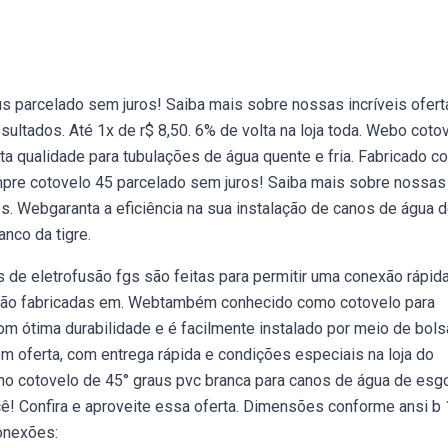
s parcelado sem juros! Saiba mais sobre nossas incríveis ofert
ltados. Até 1x de r$ 8,50. 6% de volta na loja toda. Webo coto
a qualidade para tubulações de água quente e fria. Fabricado c
compre cotovelo 45 parcelado sem juros! Saiba mais sobre nossas
s. Webgaranta a eficiência na sua instalação de canos de água 
nco da tigre.
s de eletrofusão fgs são feitas para permitir uma conexão rápid
 são fabricadas em. Webtambém conhecido como cotovelo para
om ótima durabilidade e é facilmente instalado por meio de bols
m oferta, com entrega rápida e condições especiais na loja do
o cotovelo de 45° graus pvc branca para canos de água de esg
! Confira e aproveite essa oferta. Dimensões conforme ansi b 
conexões: