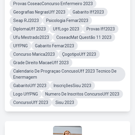
Provas CoseacConcurso Enfermeiro 2023
Geografias NegrasUff 2023
Gabarito Iff2023
Seap RJ2023
Psicologia Femar2023
DiplomaUff 2023
UffLogo 2023
Provas Iff2023
Ufu Mestrado2023
CoseacMat Questão 11 2023
UffPNG
Gabarito Femar2023
Concurso Marica2023
ÇogotipoUff 2023
Grade Direito MacaeUff 2023
Calendario De Prograçao ConcusoUff 2023 Tecnico De
Enermagem
GabaritoUff 2023
InscriçõesSisu 2023
Logo UffPNG
Numero De Inscritos ConcursoUff 2023
ConcursoUff 2023
Sisu 2023