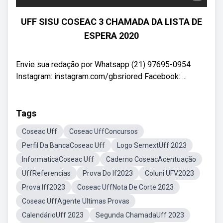
UFF SISU COSEAC 3 CHAMADA DA LISTA DE
ESPERA 2020
Envie sua redação por Whatsapp (21) 97695-0954
Instagram: instagram.com/gbsriored Facebook: ...
Tags
Coseac Uff
Coseac UffConcursos
Perfil Da BancaCoseac Uff
Logo SemextUff 2023
InformaticaCoseac Uff
Caderno CoseacAcentuação
UffReferencias
Prova Do If2023
Coluni UFV2023
Prova Iff2023
Coseac UffNota De Corte 2023
Coseac UffAgente Ultimas Provas
CalendárioUff 2023
Segunda ChamadaUff 2023