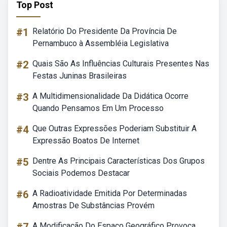
Top Post
#1
Relatório Do Presidente Da Província De
Pernambuco à Assembléia Legislativa
#2
Quais São As Influências Culturais Presentes Nas
Festas Juninas Brasileiras
#3
A Multidimensionalidade Da Didática Ocorre
Quando Pensamos Em Um Processo
#4
Que Outras Expressões Poderiam Substituir A
Expressão Boatos De Internet
#5
Dentre As Principais Características Dos Grupos
Sociais Podemos Destacar
#6
A Radioatividade Emitida Por Determinadas
Amostras De Substâncias Provém
A Modificação Do Espaço Geográfico Provoca