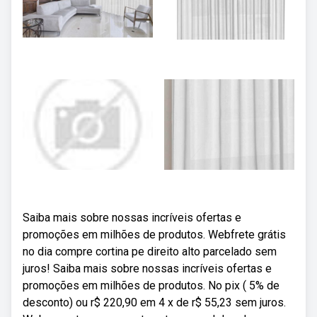
Saiba mais sobre nossas incríveis ofertas e
promoções em milhões de produtos. Webfrete grátis
no dia compre cortina pe direito alto parcelado sem
juros! Saiba mais sobre nossas incríveis ofertas e
promoções em milhões de produtos. No pix ( 5% de
desconto) ou r$ 220,90 em 4 x de r$ 55,23 sem juros.