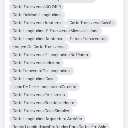
Corte TransversalISO 2409
Corte DeModo Longitudinal
Corte TransversalAnatomía
Corte TransversalBalcão
Corte Longitudinal E TransversalMicrovilosidade
Corte LongitudinalAnatomia
EstriasTransversais
ImagemDe Corte Transversal
Corte Transversal E LongitudinalNa Planta
Corte TransversalIndustria
CorteTrancersal Ou Longitudinal
Corte LongitudinalCasa
Linha De Corte LongitudinalCruzeta
Corte TransversalEm Lamina
Corte TransversalSubstacia Negra
Corte TransversalCasa Simples
Corte LongitudinalArquitetura Armário
Reno's LongitudinaisProfundos Para Cortes Em Solo