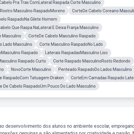
Cabelo Pra Tras ComLateral Raspada Corte Masculino
Rostro Masculino RaspadoMoreno
CorteDe Cabelo Coreano Mascul
abelo RaspadoNa Gilete Homem
abelo Que Raspa NaLateral E Deixa Franja Masculino
o Masculino
CorteDe Cabelo Masculino Raspado
o Lado Masculino
Corte Masculino RaspadoNo Lado
loMasculino Raspado
Laterais RaspadasMasculino Liso
asculino Raspado Curto
Corte Raspado MasculinoRosto Redondo
no
NovoCorte Masculino
Penteado RaspadoDo Lados Masculino
te RaspadoCom Tatuagem Draken
CorteEm Camadas Raspado Late
te De Cabelo RaspadoUm Pouco Do Lado Masculino
 ao desenvolvimento dos alunos no ambiente escolar, empregan
nexões genuínas e são alimentados por criatividade e paixão. 