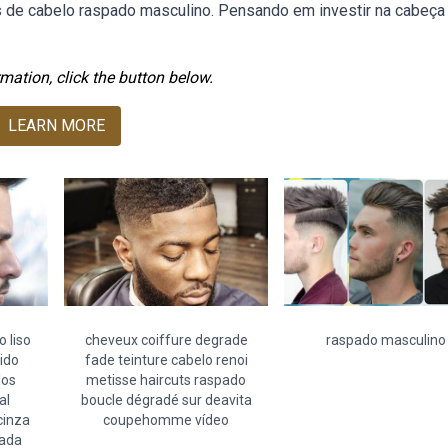
 de cabelo raspado masculino. Pensando em investir na cabeça
mation, click the button below.
LEARN MORE
 liso
cheveux coiffure degrade
raspado masculino
ido
fade teinture cabelo renoi
los
metisse haircuts raspado
al
boucle dégradé sur deavita
cinza
coupehomme vídeo
pada