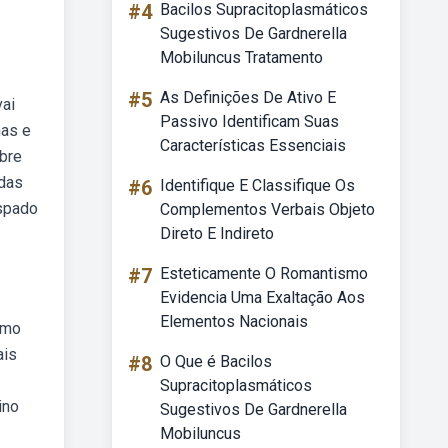
#4
Bacilos Supracitoplasmáticos
Sugestivos De Gardnerella
Mobiluncus Tratamento
#5
As Definições De Ativo E
vai
Passivo Identificam Suas
has e
Características Essenciais
obre
 das
#6
Identifique E Classifique Os
aspado
Complementos Verbais Objeto
Direto E Indireto
#7
Esteticamente O Romantismo
Evidencia Uma Exaltação Aos
Elementos Nacionais
rmo
ais
#8
O Que é Bacilos
Supracitoplasmáticos
ino
Sugestivos De Gardnerella
Mobiluncus