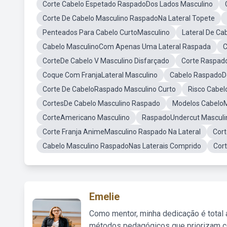
Corte Cabelo Espetado RaspadoDos Lados Masculino
Corte De Cabelo Masculino RaspadoNa Lateral Topete
Penteados Para Cabelo CurtoMasculino
Lateral De C
Cabelo MasculinoCom Apenas Uma Lateral Raspada
C
CorteDe Cabelo V Masculino Disfarçado
Corte Raspad
Coque Com FranjaLateral Masculino
Cabelo RaspadoD
Corte De CabeloRaspado Masculino Curto
Risco Cabe
CortesDe Cabelo Masculino Raspado
Modelos CabeloM
CorteAmericano Masculino
RaspadoUndercut Masculi
Corte Franja AnimeMasculino Raspado Na Lateral
Cor
Cabelo Masculino RaspadoNas Laterais Comprido
Cor
Emelie
Como mentor, minha dedicação é total
métodos pedagógicos que priorizam co