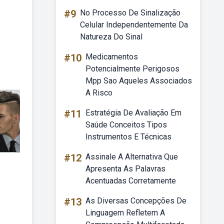
#9
No Processo De Sinalização
Celular Independentemente Da
Natureza Do Sinal
#10
Medicamentos
Potencialmente Perigosos
Mpp Sao Aqueles Associados
A Risco
#11
Estratégia De Avaliação Em
Saúde Conceitos Tipos
Instrumentos E Técnicas
#12
Assinale A Alternativa Que
Apresenta As Palavras
Acentuadas Corretamente
#13
As Diversas Concepções De
Linguagem Refletem A