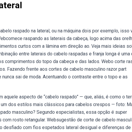
ateral
abelo raspado na lateral, ou na máquina dois por exemplo, isso 
Webcomece raspando as laterais da cabeça, logo acima das orel
imentos curtos com a lâmina em direção ao. Veja mais ideias s
binação entre laterais do cabelo raspadas e franja longa é uma
 os comprimentos do topo da cabeça e das lados. Webo corte r
os. Fazendo frente aos cortes de cabelo masculino razor part
ue nunca sai de moda. Acentuando o contraste entre o topo e as
aquele aspecto de “cabelo raspado” — que, aliás, é como o te
é um dos estilos mais clássicos para cabelos crespos — foto: M
spado masculino? Segundo especialistas, essa opção é super
s com rosto retangular. Websugestão de corte de cabelo mascul
o desfiado com fios espetados lateral desigual e diferenças de