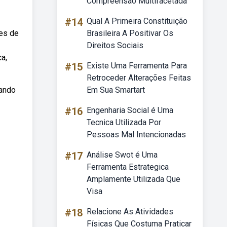
Compreensão Multifacetada
#14
Qual A Primeira Constituição
tes de
Brasileira A Positivar Os
Direitos Sociais
a,
#15
Existe Uma Ferramenta Para
Retroceder Alterações Feitas
xando
Em Sua Smartart
#16
Engenharia Social é Uma
Tecnica Utilizada Por
Pessoas Mal Intencionadas
#17
Análise Swot é Uma
Ferramenta Estrategica
Amplamente Utilizada Que
Visa
#18
Relacione As Atividades
Físicas Que Costuma Praticar