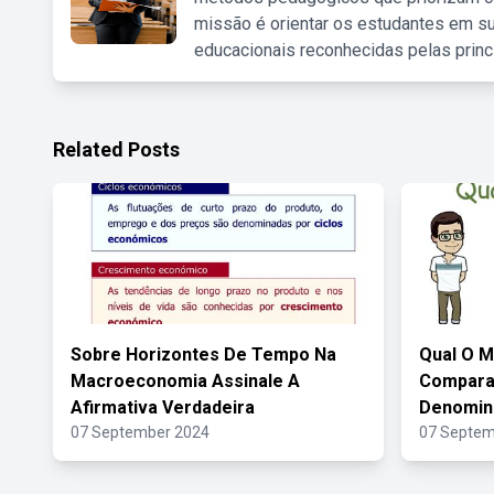
missão é orientar os estudantes em su
educacionais reconhecidas pelas princ
Related Posts
Sobre Horizontes De Tempo Na
Qual O M
Macroeconomia Assinale A
Compara
Afirmativa Verdadeira
Denomin
07 September 2024
07 Septem