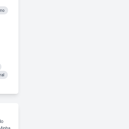
ino
ral
do
Minha