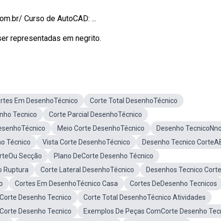
m.br/ Curso de AutoCAD: ...
 ser representadas em negrito.
rtes Em DesenhoTécnico
Corte Total DesenhoTécnico
nho Tecnico
Corte Parcial DesenhoTécnico
esenhoTécnico
Meio Corte DesenhoTécnico
Desenho TecnicoNno
o Técnico
Vista Corte DesenhoTécnico
Desenho Tecnico CorteA
rteOu Secção
Plano DeCorte Desenho Técnico
o Ruptura
Corte Lateral DesenhoTécnico
Desenhos Tecnico Cort
o
Cortes Em DesenhoTécnico Casa
Cortes DeDesenho Tecnicos
Corte Desenho Tecnico
Corte Total DesenhoTécnico Atividades
oCorte Desenho Tecnico
Exemplos De Peças ComCorte Desenho Tec