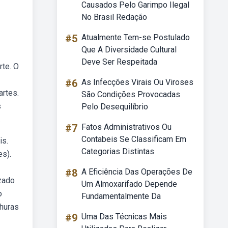
Causados Pelo Garimpo Ilegal
No Brasil Redação
#5
Atualmente Tem-se Postulado
Que A Diversidade Cultural
Deve Ser Respeitada
te. O
#6
As Infecções Virais Ou Viroses
artes.
São Condições Provocadas
s
Pelo Desequilíbrio
.
#7
Fatos Administrativos Ou
Contabeis Se Classificam Em
is.
Categorias Distintas
es).
#8
A Eficiência Das Operações De
zado
Um Almoxarifado Depende
o
Fundamentalmente Da
churas
#9
Uma Das Técnicas Mais