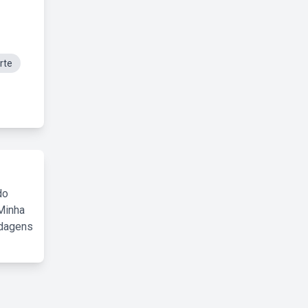
rte
do
Minha
rdagens