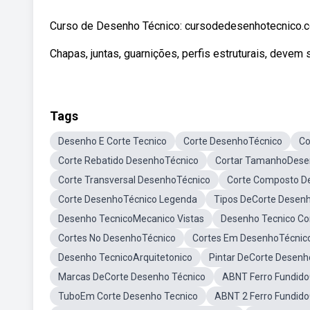
Curso de Desenho Técnico: cursodedesenhotecnico.co
Chapas, juntas, guarnições, perfis estruturais, devem
Tags
Desenho E Corte Tecnico
Corte DesenhoTécnico
Co
Corte Rebatido DesenhoTécnico
Cortar TamanhoDese
Corte Transversal DesenhoTécnico
Corte Composto D
Corte DesenhoTécnico Legenda
Tipos DeCorte Desenh
Desenho TecnicoMecanico Vistas
Desenho Tecnico Co
Cortes No DesenhoTécnico
Cortes Em DesenhoTécnic
Desenho TecnicoArquitetonico
Pintar DeCorte Desenh
Marcas DeCorte Desenho Técnico
ABNT Ferro Fundido
TuboEm Corte Desenho Tecnico
ABNT 2 Ferro Fundid