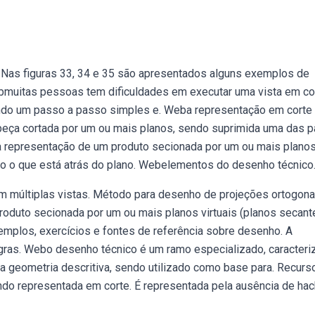
Nas figuras 33, 34 e 35 são apresentados alguns exemplos de
muitas pessoas tem dificuldades em executar uma vista em cor
ando um passo a passo simples e. Weba representação em corte
peça cortada por um ou mais planos, sendo suprimida uma das p
 à representação de um produto secionada por um ou mais plano
udo o que está atrás do plano. Webelementos do desenho técnico
em múltiplas vistas. Método para desenho de projeções ortogona
oduto secionada por um ou mais planos virtuais (planos secant
xemplos, exercícios e fontes de referência sobre desenho. A
ras. Webo desenho técnico é um ramo especializado, caracteri
a geometria descritiva, sendo utilizado como base para. Recurs
uando representada em corte. É representada pela ausência de ha