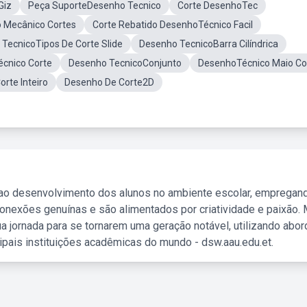
Giz
Peça SuporteDesenho Tecnico
Corte DesenhoTec
 Mecânico Cortes
Corte Rebatido DesenhoTécnico Facil
TecnicoTipos De Corte Slide
Desenho TecnicoBarra Cilíndrica
écnico Corte
Desenho TecnicoConjunto
DesenhoTécnico Maio Co
rte Inteiro
Desenho De Corte2D
 ao desenvolvimento dos alunos no ambiente escolar, empregan
nexões genuínas e são alimentados por criatividade e paixão. 
a jornada para se tornarem uma geração notável, utilizando abo
ipais instituições acadêmicas do mundo - dsw.aau.edu.et.