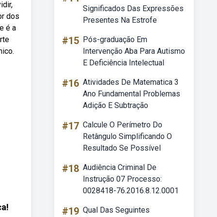
dir,
Significados Das Expressões
or dos
Presentes Na Estrofe
e é a
rte
#15
Pós-graduação Em
nico.
Intervenção Aba Para Autismo
E Deficiência Intelectual
#16
Atividades De Matematica 3
Ano Fundamental Problemas
Adição E Subtração
#17
Calcule O Perímetro Do
Retângulo Simplificando O
Resultado Se Possível
#18
Audiência Criminal De
Instrução 07 Processo:
0028418-76.2016.8.12.0001
ca!
#19
Qual Das Seguintes