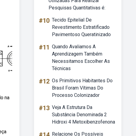
Utilizadas Para Realizar
Pesquisas Quantitativas é:
#10
Tecido Epitelial De
Revestimento Estratificado
Pavimentoso Queratinizado
#11
Quando Avaliamos A
Aprendizagem Também
Necessitamos Escolher As
Técnicas
#12
Os Primitivos Habitantes Do
Brasil Foram Vítimas Do
Processo Colonizador
do na
#13
Veja A Estrutura Da
Substância Denominada 2
Hidroxi 4 Metoxibenzofenona
eça
#14
Relacione Os Possíveis