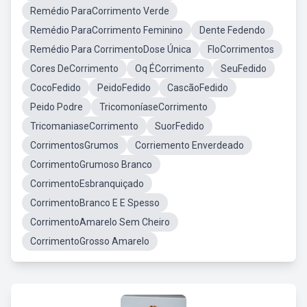
Remédio ParaCorrimento Verde
Remédio ParaCorrimento Feminino
Dente Fedendo
Remédio Para CorrimentoDose Única
FloCorrimentos
Cores DeCorrimento
Oq ÉCorrimento
SeuFedido
CocoFedido
PeidoFedido
CascãoFedido
Peido Podre
TricomoníaseCorrimento
TricomaniaseCorrimento
SuorFedido
CorrimentosGrumos
Corriemento Enverdeado
CorrimentoGrumoso Branco
CorrimentoEsbranquiçado
CorrimentoBranco E E Spesso
CorrimentoAmarelo Sem Cheiro
CorrimentoGrosso Amarelo