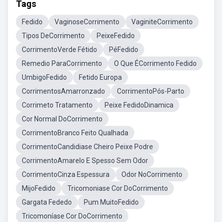
Tags
Fedido
VaginoseCorrimento
VaginiteCorrimento
Tipos DeCorrimento
PeixeFedido
CorrimentoVerde Fétido
PéFedido
Remedio ParaCorrimento
O Que ÉCorrimento Fedido
UmbigoFedido
Fetido Europa
CorrimentosAmarronzado
CorrimentoPós-Parto
Corrimeto Tratamento
Peixe FedidoDinamica
Cor Normal DoCorrimento
CorrimentoBranco Feito Qualhada
CorrimentoCandidiase Cheiro Peixe Podre
CorrimentoAmarelo E Spesso Sem Odor
CorrimentoCinza Espessura
Odor NoCorrimento
MijoFedido
Tricomoniase Cor DoCorrimento
Gargata Fededo
Pum MuitoFedido
Tricomoníase Cor DoCorrimento