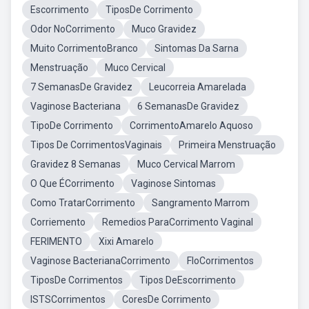
Escorrimento
TiposDe Corrimento
Odor NoCorrimento
Muco Gravidez
Muito CorrimentoBranco
Sintomas Da Sarna
Menstruação
Muco Cervical
7 SemanasDe Gravidez
Leucorreia Amarelada
Vaginose Bacteriana
6 SemanasDe Gravidez
TipoDe Corrimento
CorrimentoAmarelo Aquoso
Tipos De CorrimentosVaginais
Primeira Menstruação
Gravidez 8 Semanas
Muco Cervical Marrom
O Que ÉCorrimento
Vaginose Sintomas
Como TratarCorrimento
Sangramento Marrom
Corriemento
Remedios ParaCorrimento Vaginal
FERIMENTO
Xixi Amarelo
Vaginose BacterianaCorrimento
FloCorrimentos
TiposDe Corrimentos
Tipos DeEscorrimento
ISTSCorrimentos
CoresDe Corrimento