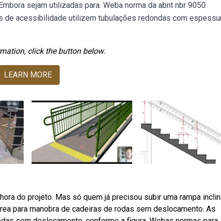
Embora sejam utilizadas para. Weba norma da abnt nbr 9050
s de acessibilidade utilizem tubulações redondas com espessu
mation, click the button below.
LEARN MORE
ora do projeto. Mas só quem já precisou subir uma rampa incli
 área para manobra de cadeiras de rodas sem deslocamento. As
odas sem deslocamento, conforme a figura. Webas normas para