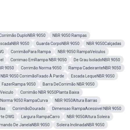
Corrimão DuploNBR 9050
NBR 9050 Rampas
EscadaNBR 9050
Guarda CorpoNBR 9050
NBR 9050Calçadas
WG
CorrimãoPara Rampa
NBR 9050 RampaVeículos
el
Corrimao EmRampa NBR 9050
De Grau IsoladoNBR 9050
BR 9050
Corrimão Norma 9050
Rampa CadeiranteNBR 9050
NBR 9050 CorrimãoFixado À Parde
Escada LequeNBR 9050
FazerRampa 9050
Barra DeCorrimão NBR 9050
Veiculo
Corrimão NBR 9050Planta Baixa
Norma 9050 RampaCurva
NBR 9050Altura Barras
das
CorrimãoDourado
Dimensao RampaAcessivel NBR 9050
rte DWG
Largura RampaCarro
NBR 9050Altura Soleira
mando De JanelaNBR 9050
Soleira InclinadaNBR 9050