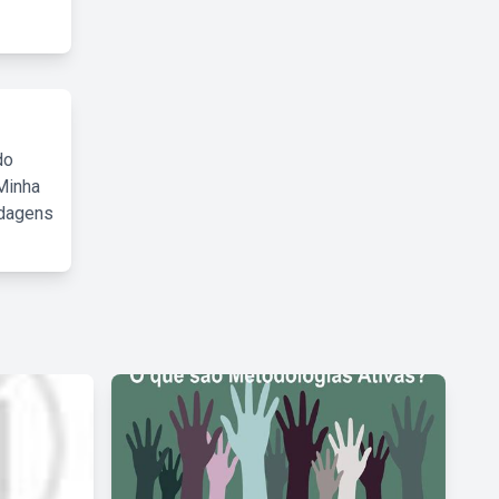
do
Minha
rdagens