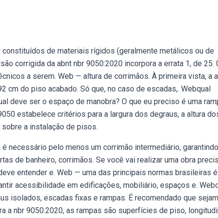
constituídos de materiais rígidos (geralmente metálicos ou de
o corrigida da abnt nbr 9050:2020 incorpora a errata 1, de 25. 
cnicos a serem. Web — altura de corrimãos. À primeira vista, a a
2 cm do piso acabado. Só que, no caso de escadas,. Webqual
Qual deve ser o espaço de manobra? O que eu preciso é uma ram
50 estabelece critérios para a largura dos degraus, a altura do
r sobre a instalação de pisos.
 é necessário pelo menos um corrimão intermediário, garantind
rtas de banheiro, corrimãos. Se você vai realizar uma obra preci
, deve entender e. Web — uma das principais normas brasileiras é
antir acessibilidade em edificações, mobiliário, espaços e. Web
aus isolados, escadas fixas e rampas. É recomendado que seja
 a nbr 9050:2020, as rampas são superfícies de piso, longitudi