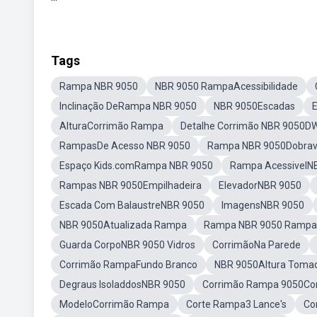
Tags
Rampa NBR 9050
NBR 9050 RampaAcessibilidade
Inclinação DeRampa NBR 9050
NBR 9050Escadas
AlturaCorrimão Rampa
Detalhe Corrimão NBR 9050D
RampasDe Acesso NBR 9050
Rampa NBR 9050Dobrav
Espaço Kids.comRampa NBR 9050
Rampa AcessivelN
Rampas NBR 9050Empilhadeira
ElevadorNBR 9050
Escada Com BalaustreNBR 9050
ImagensNBR 9050
NBR 9050Atualizada Rampa
Rampa NBR 9050 Rampa
Guarda CorpoNBR 9050 Vidros
CorrimãoNa Parede
Corrimão RampaFundo Branco
NBR 9050Altura Toma
Degraus IsoladdosNBR 9050
Corrimão Rampa 9050Co
ModeloCorrimão Rampa
Corte Rampa3 Lance's
Co