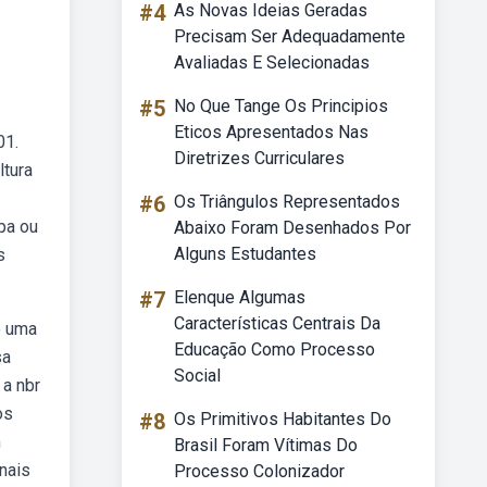
#4
As Novas Ideias Geradas
Precisam Ser Adequadamente
Avaliadas E Selecionadas
#5
No Que Tange Os Principios
Eticos Apresentados Nas
01.
Diretrizes Curriculares
ltura
#6
Os Triângulos Representados
pa ou
Abaixo Foram Desenhados Por
Alguns Estudantes
s
#7
Elenque Algumas
Características Centrais Da
o uma
Educação Como Processo
sa
Social
 a nbr
os
#8
Os Primitivos Habitantes Do
m
Brasil Foram Vítimas Do
nais
Processo Colonizador