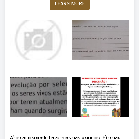
LEARN MORE
A) no ar inspirado há apenas gás oxigênio. B) o gás