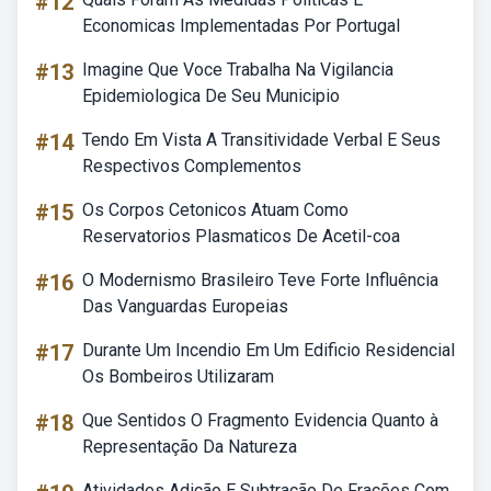
#12
Economicas Implementadas Por Portugal
#13
Imagine Que Voce Trabalha Na Vigilancia
Epidemiologica De Seu Municipio
#14
Tendo Em Vista A Transitividade Verbal E Seus
Respectivos Complementos
#15
Os Corpos Cetonicos Atuam Como
Reservatorios Plasmaticos De Acetil-coa
#16
O Modernismo Brasileiro Teve Forte Influência
Das Vanguardas Europeias
#17
Durante Um Incendio Em Um Edificio Residencial
Os Bombeiros Utilizaram
#18
Que Sentidos O Fragmento Evidencia Quanto à
Representação Da Natureza
Atividades Adição E Subtração De Frações Com