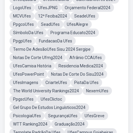
LogoUfes
UfesJPNG
Orçamento Federal2024
MCVUfes
12ª Feciba2024
SeadeUfes
PpgcoUfes
SeadUfes
UfesAlegre
SímboloDa Ufes
Programa Educato2024
PpgpUfes
FundacaoDa Ufes
Termo De AdesãoUfes Sisu 2024 Sergipe
Notas De Corte Ufmg2024
Afrânio CCAUfes
UfesCamisa História
Residencia Medica2024
UfesPowerPoint
Notas De Corte Do Sisu2024
UfesImagens
CriarteUfes
PistaDa Ufes
The World University Rankings2024
NexemUfes
PpgscUfes
UfesClictoc
Gel Grupo De Estudos Linguísticos2024
PsicologiaUfes
SegurançaUfes
UfesGreve
WTT Ranking2024
Graduação2024
Template PadrãoDa Ufes
UfesCampus Goiabeiras