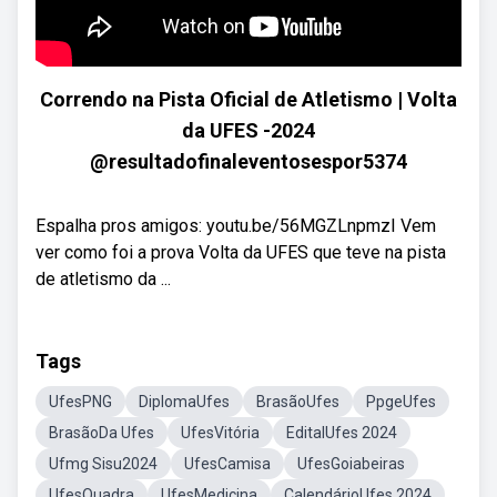
Correndo na Pista Oficial de Atletismo | Volta
da UFES -2024
@resultadofinaleventosespor5374
Espalha pros amigos: youtu.be/56MGZLnpmzI Vem
ver como foi a prova Volta da UFES que teve na pista
de atletismo da ...
Tags
UfesPNG
DiplomaUfes
BrasãoUfes
PpgeUfes
BrasãoDa Ufes
UfesVitória
EditalUfes 2024
Ufmg Sisu2024
UfesCamisa
UfesGoiabeiras
UfesQuadra
UfesMedicina
CalendárioUfes 2024