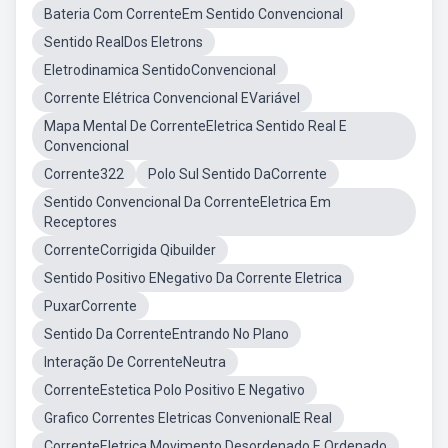
Bateria Com CorrenteEm Sentido Convencional
Sentido RealDos Eletrons
Eletrodinamica SentidoConvencional
Corrente Elétrica Convencional EVariável
Mapa Mental De CorrenteEletrica Sentido Real E
Convencional
Corrente322
Polo Sul Sentido DaCorrente
Sentido Convencional Da CorrenteEletrica Em
Receptores
CorrenteCorrigida Qibuilder
Sentido Positivo ENegativo Da Corrente Eletrica
PuxarCorrente
Sentido Da CorrenteEntrando No Plano
Interação De CorrenteNeutra
CorrenteEstetica Polo Positivo E Negativo
Grafico Correntes Eletricas ConvenionalE Real
CorrenteEletrica Movimento Desordenado E Ordenado