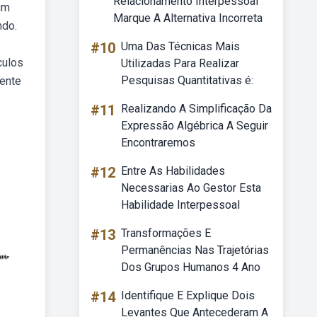
Relacionamento Interpessoal
um
Marque A Alternativa Incorreta
ndo.
#10
Uma Das Técnicas Mais
culos
Utilizadas Para Realizar
Pesquisas Quantitativas é:
rente
#11
Realizando A Simplificação Da
Expressão Algébrica A Seguir
Encontraremos
#12
Entre As Habilidades
Necessarias Ao Gestor Esta
Habilidade Interpessoal
#13
Transformações E
Permanências Nas Trajetórias
Dos Grupos Humanos 4 Ano
#14
Identifique E Explique Dois
Levantes Que Antecederam A