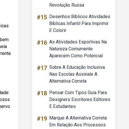
Revolução Russa
#15
Desenhos Bíblicos Atividades
Bíblicas Infantil Para Imprimir
ricas
E Colorir
Webem
#16
As Atividades Esportivas Na
pela
Natureza Comumente
rrente
Aparecem Como Potencial
#17
Sobre A Educação Inclusiva
Nas Escolas Assinale A
Alternativa Correta
idade
#18
Pensar Com Tipos Guia Para
nosos
Designers Escritores Editores
nervo
E Estudantes
#19
Marque A Alternativa Correta
Em Relação Aos Processos