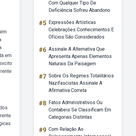
Com Qualquer Tipo De
Deficiência Sofreu Abandono
#5
Expressões Artísticas
Celebrações Conhecimentos E
mbém
Ofícios São Considerados
a
a
#6
Assinale A Alternativa Que
ada em
Apresenta Apenas Elementos
excito
Naturais Da Paisagem
rrente
#7
Sobre Os Regimes Totalitários
Nazifascistas Assinale A
Afirmativa Correta
#8
Fatos Administrativos Ou
 dos
Contabeis Se Classificam Em
rrente
Categorias Distintas
gicas
#9
Com Relação Ao