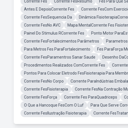
Corrente Fes
Corrente FesResumo
Fes Para Que S
Antes E DepoisCorrente Fes
Corrente FesCom Exercici
Corrente FesSequencia Da
Dinâmica FisioterapiaCorre
Corrente FesNo AVC
Mapa MentalCorrente Fes Fisiote
Painel Do Stimulus RCorrente Fes
Ponto Motor ParaEst
Corrente FesFortalecimentos Parâmetros
Parametros
Para Metros Fes ParaFortalecimento
Fes ParaForça M
Corrente FesParamentros Sanar Saude
Desenho DaCor
Procedimentos Realizados ComCorrente Fes
Corrente
Pontos Para Colocar Eletrodo FesFisioterapia Para Memb
Corrente FesNo Corpo
Corrente ParaIndústrias Emba
Corrente FesFisioterapia
Corrente FesNa Contração M
Corrente FesForça
Corrente Fes ParaQuadriceps
Co
O Que a Hancoque FesCom O Luf
Para Que Serve Cor
Corrente FesIlustração Fisioterapia
Corrente FesTrat