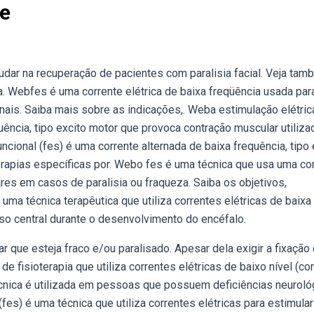
ve
dar na recuperação de pacientes com paralisia facial. Veja ta
. Webfes é uma corrente elétrica de baixa freqüência usada par
ais. Saiba mais sobre as indicações,. Weba estimulação elétric
quência, tipo excito motor que provoca contração muscular utiliz
ncional (fes) é uma corrente alternada de baixa frequência, tipo 
erapias específicas por. Webo fes é uma técnica que usa uma co
res em casos de paralisia ou fraqueza. Saiba os objetivos,
uma técnica terapêutica que utiliza correntes elétricas de baixa
so central durante o desenvolvimento do encéfalo.
r que esteja fraco e/ou paralisado. Apesar dela exigir a fixação
e fisioterapia que utiliza correntes elétricas de baixo nível (co
écnica é utilizada em pessoas que possuem deficiências neuroló
es) é uma técnica que utiliza correntes elétricas para estimular