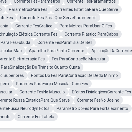
erve
Corrente FesParâmetros
Corrente FesParamentros
o
ParametrosPara Fes
Correntes EstéticaPara Que Serve
nte Fes
Corrente Fes Para Que ServeParamentro
rapia
Corrente FesGrafico
Para Metros ParaUsar O Fes
imulação Elétrica Corrente Fes
Corrente Plástico ParaCabos
 Para FesFukuda
Corrente FesParaflisia De Bell
uscular Mao
Aparelho ParaPonto Corrente
Aplicação DaCorrente
rente Eletroterapia Fes
Fes ParaContração Muscular
 ParaSinalização De Trânsito Quanto Custa
ro Superiores
Pontos Do Fes ParaContração De Dedo Minimo
lagem
Parames ParaForça Muscular Com Fes
uscular
Corrente FesNo Musculo
Efeitos FisiologicosCorrente Fes
rrente Russa EstéticaPara Que Serve
Corrente FesNo Joelho
renteRussa Neurodyn Fotos
Parametro DoFes Para Fortalecimento
amento
Corrente FesTabela