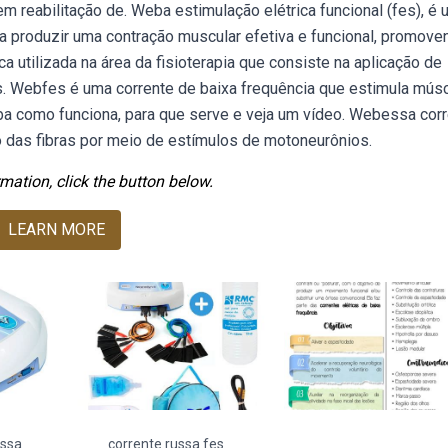
 reabilitação de. Weba estimulação elétrica funcional (fes), é 
ra produzir uma contração muscular efetiva e funcional, promove
a utilizada na área da fisioterapia que consiste na aplicação de
s. Webfes é uma corrente de baixa frequência que estimula mús
iba como funciona, para que serve e veja um vídeo. Webessa cor
ão das fibras por meio de estímulos de motoneurônios.
mation, click the button below.
LEARN MORE
ussa
corrente russa fes