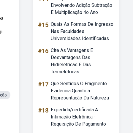
Envolvendo Adição Subtração
E Multiplicação 4o Ano
os
#15
Quais As Formas De Ingresso
Nas Faculdades
l!
Universidades Identificadas
#16
Cite As Vantagens E
Desvantagens Das
Hidrelétricas E Das
Termelétricas
#17
Que Sentidos O Fragmento
Evidencia Quanto à
ição
Representação Da Natureza
#18
Expedida/certificada A
Intimação Eletrônica -
Requisição De Pagamento