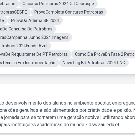
Cebraspe
Cocurso Petrobras 2024Ditl Cebraspe
etrobrasCESPE
ProvaCompleta Concurso Petrobras
te
ProvaDa Adema SE 2024
vaDo Concurso Da Petrobras
brasCampanha Junho 2024 Imagens
etrobras 2024Fundo Azul
ovaDe Requisitante De PT Petrobras
Como É a ProvaEn Fase 2 Petro
asTécnico Em Instrumentação
Novo Log BRPetrobras 2024 PNG
 ao desenvolvimento dos alunos no ambiente escolar, empregan
nexões genuínas e são alimentados por criatividade e paixão. 
a jornada para se tornarem uma geração notável, utilizando abo
ipais instituições acadêmicas do mundo - dsw.aau.edu.et.