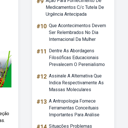
#9
Ação Para Fornecimento De
Medicamentos C/c Tutela De
Urgência Antecipada
#10
Que Acontecimentos Devem
Ser Relembrados No Dia
Internacional Da Mulher
#11
Dentre As Abordagens
Filosóficas Educacionais
Prevalecem O Perenialismo
#12
Assinale A Alternativa Que
Indica Respectivamente As
Massas Moleculares
#13
A Antropologia Fornece
Ferramentas Conceituais
reção
Importantes Para Análise
as.
#14
Situações Problemas