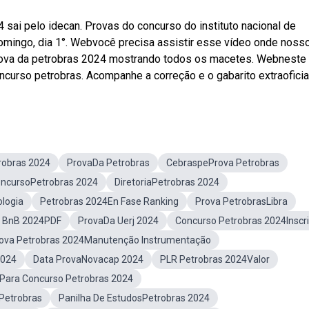
 sai pelo idecan. Provas do concurso do instituto nacional de
domingo, dia 1°. Webvocê precisa assistir esse vídeo onde noss
prova da petrobras 2024 mostrando todos os macetes. Webneste
curso petrobras. Acompanhe a correção e o gabarito extraoficia
robras 2024
ProvaDa Petrobras
CebraspeProva Petrobras
oncursoPetrobras 2024
DiretoriaPetrobras 2024
logia
Petrobras 2024En Fase Ranking
Prova PetrobrasLibra
a BnB 2024PDF
ProvaDa Uerj 2024
Concurso Petrobras 2024Inscr
ova Petrobras 2024Manutenção Instrumentação
2024
Data ProvaNovacap 2024
PLR Petrobras 2024Valor
Para Concurso Petrobras 2024
Petrobras
Panilha De EstudosPetrobras 2024