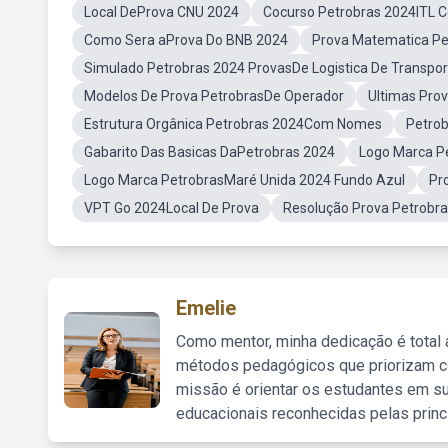
Local DeProva CNU 2024
Cocurso Petrobras 2024ITL 
Como Sera aProva Do BNB 2024
Prova Matematica P
Simulado Petrobras 2024 ProvasDe Logistica De Transpor
Modelos De Prova PetrobrasDe Operador
Ultimas Pro
Estrutura Orgânica Petrobras 2024Com Nomes
Petro
Gabarito Das Basicas DaPetrobras 2024
Logo Marca P
Logo Marca PetrobrasMaré Unida 2024 Fundo Azul
Pr
VPT Go 2024Local De Prova
Resolução Prova Petrobr
Emelie
Como mentor, minha dedicação é total
métodos pedagógicos que priorizam co
missão é orientar os estudantes em su
educacionais reconhecidas pelas princ