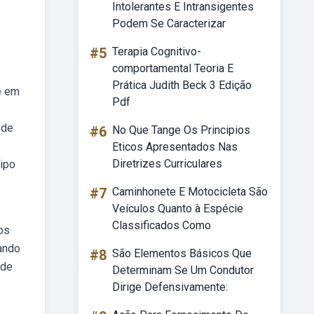
Intolerantes E Intransigentes
Podem Se Caracterizar
#5
Terapia Cognitivo-
comportamental Teoria E
Prática Judith Beck 3 Edição
e em
Pdf
 de
#6
No Que Tange Os Principios
Eticos Apresentados Nas
Diretrizes Curriculares
tipo
#7
Caminhonete E Motocicleta São
Veículos Quanto à Espécie
Classificados Como
dos
rando
#8
São Elementos Básicos Que
nde
Determinam Se Um Condutor
Dirige Defensivamente: