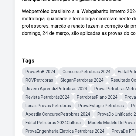
Webpetróleo brasileiro s. a. Webgabarito inmetro 2024
metrologia, qualidade e tecnologia ocorreram neste 
professores, marcão e renato fazem a correção da 
domingo, 24 de março, são aplicadas as provas do con
Tags
ProvaBnB 2024
ConcursoPetrobras 2024
EditalPet
ROVPetrobras
SloganPetrobras 2024
Resultado C
Jovem AprendizPetrobras 2024
Prova PetrobrasMetro
Revista Petrobrás2024
PetrobrasPlano 2024
Prov
LocaisProvas Petrobras
ProvaEstagio Petrobras
Pr
Apostila ConcursoPetrobras 2024
ProvaDo Unificado 
Edital Petrobras 2024Cultura
Modelo Modelo DeProva 
ProvaEngenharia Eletrica Petrobras 2024
ProvaDe PT 