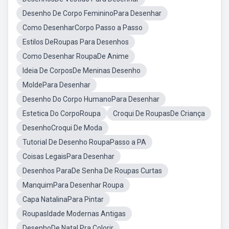
Desenho De Corpo FemininoPara Desenhar
Como DesenharCorpo Passo a Passo
Estilos DeRoupas Para Desenhos
Como Desenhar RoupaDe Anime
Ideia De CorposDe Meninas Desenho
MoldePara Desenhar
Desenho Do Corpo HumanoPara Desenhar
Estetica Do CorpoRoupa
Croqui De RoupasDe Criança
DesenhoCroqui De Moda
Tutorial De Desenho RoupaPasso a PA
Coisas LegaisPara Desenhar
Desenhos ParaDe Senha De Roupas Curtas
ManquimPara Desenhar Roupa
Capa NatalinaPara Pintar
RoupasIdade Modernas Antigas
DesenhoDe Natal Pra Colorir