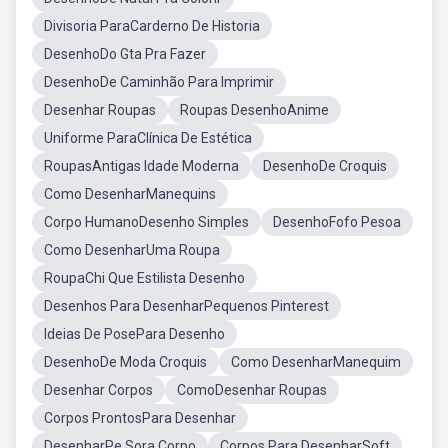
Divisoria ParaCarderno De Historia
DesenhoDo Gta Pra Fazer
DesenhoDe Caminhão Para Imprimir
Desenhar Roupas
Roupas DesenhoAnime
Uniforme ParaClínica De Estética
RoupasAntigas Idade Moderna
DesenhoDe Croquis
Como DesenharManequins
Corpo HumanoDesenho Simples
DesenhoFofo Pesoa
Como DesenharUma Roupa
RoupaChi Que Estilista Desenho
Desenhos Para DesenharPequenos Pinterest
Ideias De PosePara Desenho
DesenhoDe Moda Croquis
Como DesenharManequim
Desenhar Corpos
ComoDesenhar Roupas
Corpos ProntosPara Desenhar
DesenharPe Sora Corpo
Corpos Para DesenharSoft