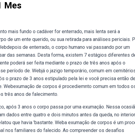
1 Mes
nto mais fundo o cadáver for enterrado, mais lenta será a
o de um ente querido, ou sua retirada para análises periciais. 
Webdepois de enterrado, o corpo humano vai passando por um
ar das semanas. Desta forma, existem 7 estágios diferentes d
nte poderá ser feita mediante o prazo de três anos após o
sse período de. Webjá o jazigo temporário, comum em cemitério
s o prazo de 3 anos estipulado pela lei e você precisa então de
ente. Webexumação de corpos é procediemnto comum em todos o
ós três anos de falecimento.
co, após 3 anos o corpo passa por uma exumação. Nessa ocasi
am dados entre quatro e dois minutos antes da queda, no interio
 relatou que havia 'bastante. Weba exumação de corpos é um pro
l nos familiares do falecido. Ao compreender os desafios