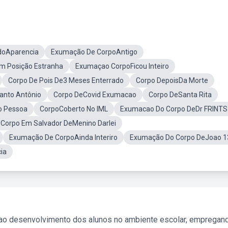
doAparencia
Exumação De CorpoAntigo
 Posição Estranha
Exumaçao CorpoFicou Inteiro
Corpo De Pois De3 Meses Enterrado
Corpo DepoisDa Morte
anto Antônio
Corpo DeCovid Exumacao
Corpo DeSanta Rita
o Pessoa
CorpoCoberto No IML
Exumacao Do Corpo DeDr FRINTS
Corpo Em Salvador DeMenino Darlei
Exumação De CorpoAinda Interiro
Exumação Do Corpo DeJoao 1
ia
 ao desenvolvimento dos alunos no ambiente escolar, empregan