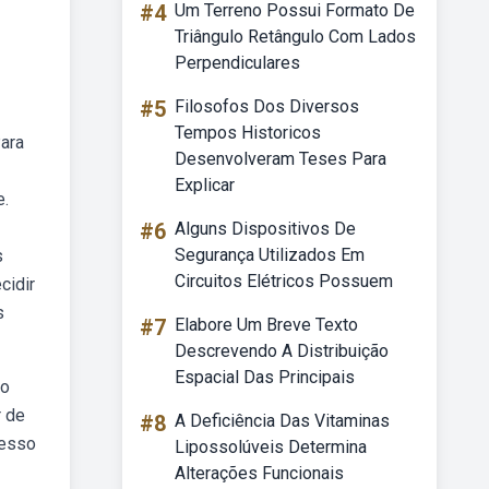
#4
Um Terreno Possui Formato De
Triângulo Retângulo Com Lados
Perpendiculares
#5
Filosofos Dos Diversos
Tempos Historicos
Para
Desenvolveram Teses Para
Explicar
e.
#6
Alguns Dispositivos De
Segurança Utilizados Em
s
Circuitos Elétricos Possuem
cidir
s
#7
Elabore Um Breve Texto
Descrevendo A Distribuição
Espacial Das Principais
ão
r de
#8
A Deficiência Das Vitaminas
cesso
Lipossolúveis Determina
Alterações Funcionais