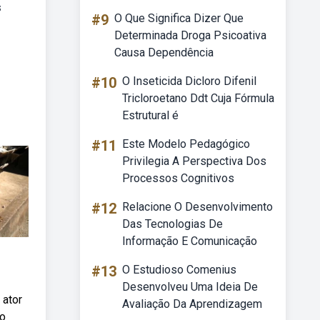
s
#9
O Que Significa Dizer Que
Determinada Droga Psicoativa
Causa Dependência
#10
O Inseticida Dicloro Difenil
Tricloroetano Ddt Cuja Fórmula
Estrutural é
#11
Este Modelo Pedagógico
Privilegia A Perspectiva Dos
Processos Cognitivos
#12
Relacione O Desenvolvimento
Das Tecnologias De
Informação E Comunicação
#13
O Estudioso Comenius
Desenvolveu Uma Ideia De
 ator
Avaliação Da Aprendizagem
 o