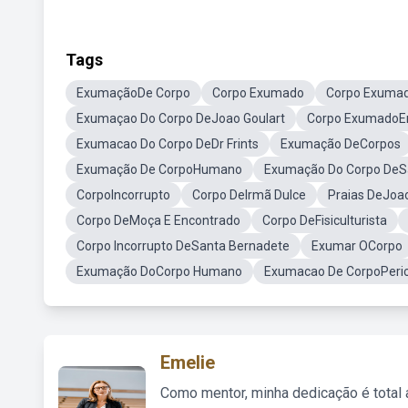
Tags
ExumaçãoDe Corpo
Corpo Exumado
Corpo Exuma
Exumaçao Do Corpo DeJoao Goulart
Corpo ExumadoEm
Exumacao Do Corpo DeDr Frints
Exumação DeCorpos
Exumação De CorpoHumano
Exumação Do Corpo DeS
CorpoIncorrupto
Corpo DeIrmã Dulce
Praias DeJoa
Corpo DeMoça E Encontrado
Corpo DeFisiculturista
Corpo Incorrupto DeSanta Bernadete
Exumar OCorpo
Exumação DoCorpo Humano
Exumacao De CorpoPeric
Emelie
Como mentor, minha dedicação é total