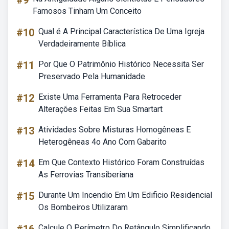
#9
Famosos Tinham Um Conceito
#10
Qual é A Principal Característica De Uma Igreja
Verdadeiramente Bíblica
#11
Por Que O Patrimônio Histórico Necessita Ser
Preservado Pela Humanidade
#12
Existe Uma Ferramenta Para Retroceder
Alterações Feitas Em Sua Smartart
#13
Atividades Sobre Misturas Homogêneas E
Heterogêneas 4o Ano Com Gabarito
#14
Em Que Contexto Histórico Foram Construídas
As Ferrovias Transiberiana
#15
Durante Um Incendio Em Um Edificio Residencial
Os Bombeiros Utilizaram
Calcule O Perímetro Do Retângulo Simplificando