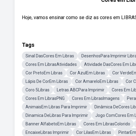
Hoje, vamos ensinar como se diz as cores em LIBRAS. É 
Tags
Sinal DasCores Em Libras
DesenhosPara Imprimir Libr
Cores Em LibrasAtividades
Atividade DasCores Em Lib
Cor PretoEm Libras
Cor AzulEm Libras
Cor VerdeEm
Lápis De CorEm Libras
Cor AmareloEm Libras
Cor 
Coro 5Libras
Letras ABCPara Imprimir
Cores Em Li
Cores Em LibrasPNG
Cores Em LibrasImagens
Pera
AnimaisEm Libras Para Imprimir
Dinâmica DeCores Lib
Dinamica DeLibras Para Imprimir
Jogo ComCores Em L
Banner AlfabetoEm Libras
Cores Em LibrasColorido
EncaixeLibras Imprimir
Cor LilasEm Libras
PintarEm