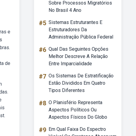
Sobre Processos Migratórios
No Brasil 4 Ano
#5
Sistemas Estruturantes E
Estruturadores Da
ras e
Administração Pública Federal
s
bras.
#6
Qual Das Seguintes Opções
Melhor Descreve A Relação
ta de
Entre Imparcialidade
#7
Os Sistemas De Estratificação
Estão Divididos Em Quatro
m
Tipos Diferentes
das.
e
#8
O Planisfério Representa
ais
Aspectos Políticos Ou
st.
Aspectos Físicos Do Globo
#9
Em Qual Faixa Do Espectro