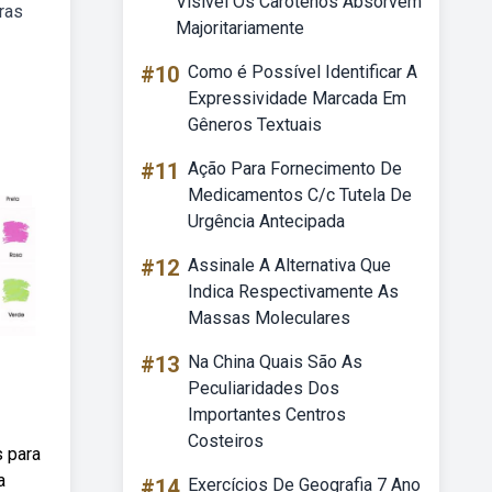
Visível Os Carotenos Absorvem
ras
Majoritariamente
#10
Como é Possível Identificar A
Expressividade Marcada Em
Gêneros Textuais
#11
Ação Para Fornecimento De
Medicamentos C/c Tutela De
Urgência Antecipada
#12
Assinale A Alternativa Que
Indica Respectivamente As
Massas Moleculares
#13
Na China Quais São As
Peculiaridades Dos
Importantes Centros
Costeiros
s para
a
#14
Exercícios De Geografia 7 Ano