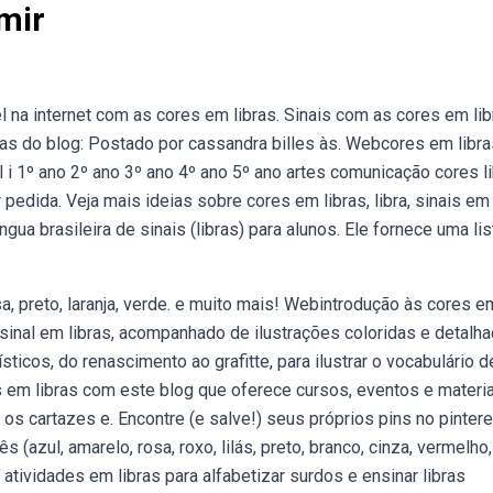
mir
a internet com as cores em libras. Sinais com as cores em lib
as do blog: Postado por cassandra billes às. Webcores em libra
i 1º ano 2º ano 3º ano 4º ano 5º ano artes comunicação cores li
edida. Veja mais ideias sobre cores em libras, libra, sinais em
ua brasileira de sinais (libras) para alunos. Ele fornece uma lis
a, preto, laranja, verde. e muito mais! Webintrodução às cores e
sinal em libras, acompanhado de ilustrações coloridas e detalha
ticos, do renascimento ao grafitte, para ilustrar o vocabulário d
 em libras com este blog que oferece cursos, eventos e materi
os cartazes e. Encontre (e salve!) seus próprios pins no pintere
(azul, amarelo, rosa, roxo, lilás, preto, branco, cinza, vermelho,
atividades em libras para alfabetizar surdos e ensinar libras