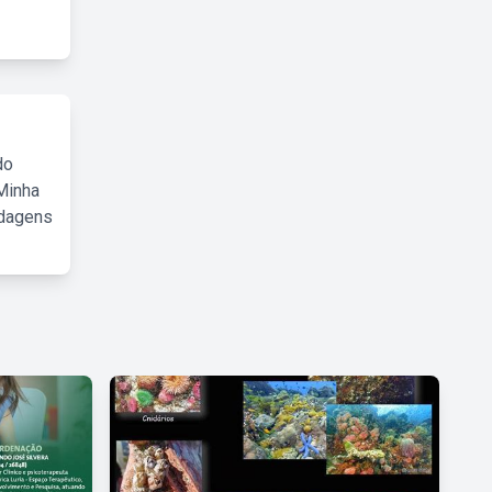
do
Minha
rdagens