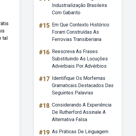
Industrialização Brasileira
Com Gabarito
rátis
#15
Em Que Contexto Histórico
ais
Foram Construídas As
 tal
Ferrovias Transiberiana
#16
Reescreva As Frases
Substituindo As Locuções
Adverbiais Por Advérbios
#17
Identifique Os Morfemas
Gramaticais Destacados Das
Seguintes Palavras
#18
Considerando A Experiência
De Rutherford Assinale A
Alternativa Falsa
#19
As Práticas De Linguagem