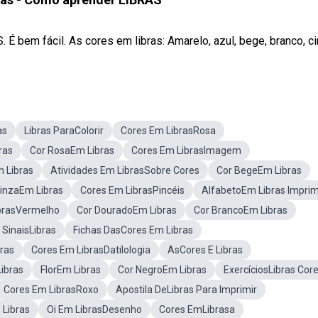
bem fácil. As cores em libras: Amarelo, azul, bege, branco, cinz
as
Libras ParaColorir
Cores Em LibrasRosa
ras
Cor RosaEm Libras
Cores Em LibrasImagem
 Libras
Atividades Em LibrasSobre Cores
Cor BegeEm Libras
CinzaEm Libras
Cores Em LibrasPincéis
AlfabetoEm Libras Imprim
brasVermelho
Cor DouradoEm Libras
Cor BrancoEm Libras
 SinaisLibras
Fichas DasCores Em Libras
ras
Cores Em LibrasDatilologia
AsCores E Libras
ibras
FlorEm Libras
Cor NegroEm Libras
ExercíciosLibras Cor
Cores Em LibrasRoxo
Apostila DeLibras Para Imprimir
 Libras
Oi Em LibrasDesenho
Cores EmLibrasa